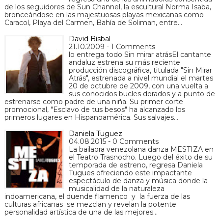
de los seguidores de Sun Channel, la escultural Norma Isaba,
bronceándose en las majestuosas playas mexicanas como
Caracol, Playa del Carmen, Bahía de Soliman, entre…
David Bisbal
21.10.2009 - 1 Comments
lo entrega todo Sin mirar atrásEl cantante
andaluz estrena su más reciente
producción discográfica, titulada "Sin Mirar
Atrás", estrenada a nivel mundial el martes
20 de octubre de 2009, con una vuelta a
sus conocidos bucles dorados y a punto de
estrenarse como padre de una niña. Su primer corte
promocional, "Esclavo de tus besos" ha alcanzado los
primeros lugares en Hispanoamérica. Sus salvajes…
Daniela Tuguez
04.08.2015 - 0 Comments
La bailaora venezolana danza MESTIZA en
el Teatro Trasnocho. Luego del éxito de su
temporada de estreno, regresa Daniela
Tugues ofreciendo este impactante
espectáculo de danza y música donde la
musicalidad de la naturaleza
indoamericana, el duende flamenco y la fuerza de las
culturas africanas se mezclan y revelan la potente
personalidad artística de una de las mejores…