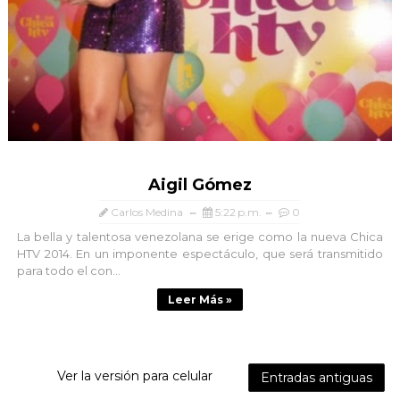
Aigil Gómez
Carlos Medina
5:22 p.m.
0
La bella y talentosa venezolana se erige como la nueva Chica
HTV 2014. En un imponente espectáculo, que será transmitido
para todo el con...
Leer Más »
Ver la versión para celular
Entradas antiguas