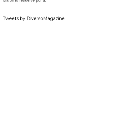
Maroli lo resuelve por ti.
Tweets by DiversoMagazine