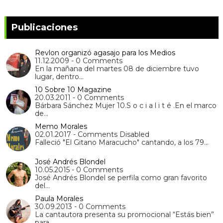
Publicaciones
Revlon organizó agasajo para los Medios
11.12.2009 - 0 Comments
En la mañana del martes 08 de diciembre tuvo
lugar, dentro…
10 Sobre 10 Magazine
20.03.2011 - 0 Comments
Bárbara Sánchez Mujer 10.S o c i a l i t é .En el marco
de…
Memo Morales
02.01.2017 - Comments Disabled
Falleció "El Gitano Maracucho" cantando, a los 79…
José Andrés Blondel
10.05.2015 - 0 Comments
José Andrés Blondel se perfila como gran favorito
del…
Paula Morales
30.09.2013 - 0 Comments
La cantautora presenta su promocional “Estás bien”
para…