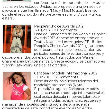
conferencia más importante de la Música
Latina en los Estados Unidos, ha preparado una jornada de
shows a la que han llamado “Más y Más Música”. Evento
donde el reconocido intérprete venezolano, Víctor Muñoz,
estará…
People’s Choice Awards 2012
12.01.2012 - 0 Comments
Lista de Ganadores de los People’s Choice
Awards 2012.Anoche se entregaron en el
Teatro Nokia de Los Ángeles, EE UU, los
People’s Choice Awards 2012, galardones
que reconocen a los actores, cantantes,
películas, series de televisión, canciones y
discos preferidos por el público, trasmitidos por Warner
Channel para Latinoamérica. En esta edición, los triunfadores
fueron Katy Perry, una de las grandes…
Caribbean Models Internacional 2009
19.02.2009 - 2 Comments
Descubriendo los nuevos talentos del
modelaje internacional(Nota
Especial)Cartagena. Caribbean Models, es
un concurso de modelaje internacional el
cual busca descubrir nuevos talentos e
integrar a todas las agencias, escuelas y
manager de modelos del mundo entero, la agencia
organizadora de este importante evento es Splendor