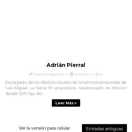
Adrián Pierral
Diverso Magazine
10:21 a.m.
0
Encargado de los efectos visuales de la tercera temporada de
Luis Miguel, La Serie El venezolano residenciado en México
desde 2017, hijo del...
Leer Más »
Ver la versión para celular
Entradas antiguas