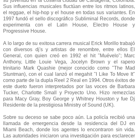
su juventud en la costeña ciudad de Cartagena, Colombia.
Sus influencias musicales fluctúan entre los ritmos latinos,
el reggae, el hip-hop y el house en todas sus variantes. En
1997 fundó el sello discográfico Subliminal Records, donde
experimenta con el Latin House, Electro House y
Progressive House.
A lo largo de su exitosa carrera musical Erick Morillo trabajó
con diversos dj's y artistas de renombre, entre ellos El
General, con quien creó en 1992 el hit "Muévelo"; Marc
Anthony, Little Louie Vega, Jocelyn Brown y el rapero
trinitario Mark Quashie (mejor conocido como "The Mad
Stuntman), con el cual lanzó el megahit "I Like To Move It"
como parte de la dupla Reel 2 Real en 1994. Otros éxitos de
este dueto fueron interpretados por las voces de Barbara
Tucker, Charlotte Small y Proyecto Uno. Hizo remezclas
para Macy Gray, Boy George y Whitney Houston y fue Dj
Residente de la prestigiosa Ministry of Sound (UK).
Sobre su deceso se sabe poco aún. La policía recibió una
llamada de emergencia desde la residencia del DJ en
Miami Beach, donde los agentes lo encontraron sin vida.
Las autoridades iniciaron una investigación para esclarecer