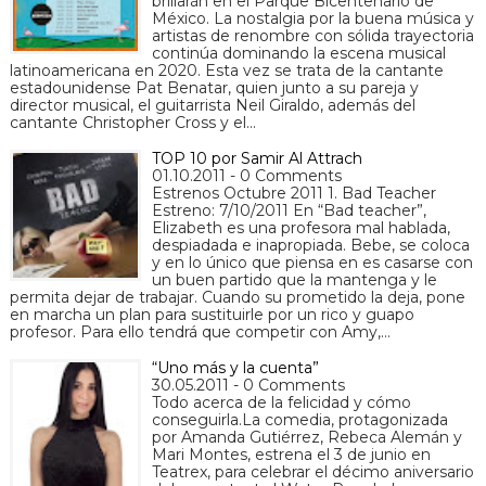
brillarán en el Parque Bicentenario de
México. La nostalgia por la buena música y
artistas de renombre con sólida trayectoria
continúa dominando la escena musical
latinoamericana en 2020. Esta vez se trata de la cantante
estadounidense Pat Benatar, quien junto a su pareja y
director musical, el guitarrista Neil Giraldo, además del
cantante Christopher Cross y el…
TOP 10 por Samir Al Attrach
01.10.2011 - 0 Comments
Estrenos Octubre 2011 1. Bad Teacher
Estreno: 7/10/2011 En “Bad teacher”,
Elizabeth es una profesora mal hablada,
despiadada e inapropiada. Bebe, se coloca
y en lo único que piensa en es casarse con
un buen partido que la mantenga y le
permita dejar de trabajar. Cuando su prometido la deja, pone
en marcha un plan para sustituirle por un rico y guapo
profesor. Para ello tendrá que competir con Amy,…
“Uno más y la cuenta”
30.05.2011 - 0 Comments
Todo acerca de la felicidad y cómo
conseguirla.La comedia, protagonizada
por Amanda Gutiérrez, Rebeca Alemán y
Mari Montes, estrena el 3 de junio en
Teatrex, para celebrar el décimo aniversario