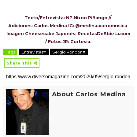
Texto/Entrevista: NP Nixon Piñango //
Adiciones: Carlos Medina IG: @medinaaceromusica
Imagen Cheesecake Japonés: RecetasDeSbieta.com
/ Fotos JR: Cortesía.
Tags
Entrevistas#
Sergio Rondón#
Share This
About Carlos Medina