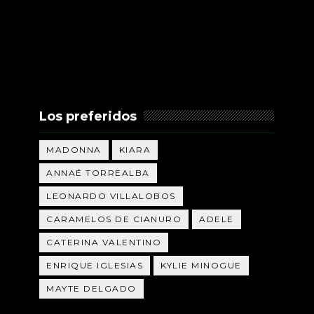
Los preferidos
MADONNA
KIARA
ANNAÉ TORREALBA
LEONARDO VILLALOBOS
CARAMELOS DE CIANURO
ADELE
CATERINA VALENTINO
ENRIQUE IGLESIAS
KYLIE MINOGUE
MAYTE DELGADO