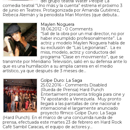
del grupo teatral Water People La
comedia teatral “Uno más y la cuenta” estrena el próximo 3
de junio en Teatrex. Protagonizada por Amanda Gutiérrez,
Rebeca Alemán y la periodista Mari Montes (que debuta…
Maylen Noguera
18.06.2012 - 0 Comments
“Salí de la obra por un mal director, no por
haber incumplido profesionalmente”. La
actriz y modelo Maylen Noguera habla de
su exclusión de “Las Legionarias”. La ex
miss, modelo, actriz y conductora del
programa “Clase en movimiento”, que se
transmite por Meridiano Televisión, salió en su defensa ante lo
que es una humillación a su amplia carrera en el medio
artístico, ya que después de 3 meses de…
Golpe Duro: La Saga
25.02.2016 - Comments Disabled
(Rueda de Prensa) Hard Punch
Entertaiment presenta trilogía para cine y
TV apostando a Venezuela. Muy pronto
llegará a las pantallas de cine nacional e
internacional el largamente anunciado
proyecto fílmico Golpe Duro: La Saga
(Hard Punch). En el marco de una concurrida rueda de
prensa, efectuada este martes 23 de febrero en Hard Rock
Café Sambil Caracas, el equipo de actores y…