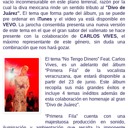
vacío inconmesurable en este plano terrenal, razón por la
cual la diva mexicana rinde un sentido tributo al
"Divo de
Juárez".
El tema que forma parte del álbum, ya se puede
pre ordenar en
iTunes
y el video ya está disponible en
VEVO.
La jarocha consentida presenta una nueva versión
de este tema en el que el gran sabor del vallenato se hace
presente con la colaboración de
CARLOS VIVES,
el
máximo representante de este género, sin duda una
combinación que nos hará gozar.
El tema “No Tengo Dinero” Feat. Carlos
Vives, es un adelanto del álbum
“Primera Fila” de la vocalista
veracruzana, que estará disponible a
partir del 23 de junio. Este álbum
recopila sus más grandes éxitos e
incluye 4 temas inéditos además de
esta colaboración en homenaje al gran
“Divo de Juárez”.
“Primera Fila” cuenta con una
majestuosa producción en sonido,
iluminación y ambientación que resalta la imponente