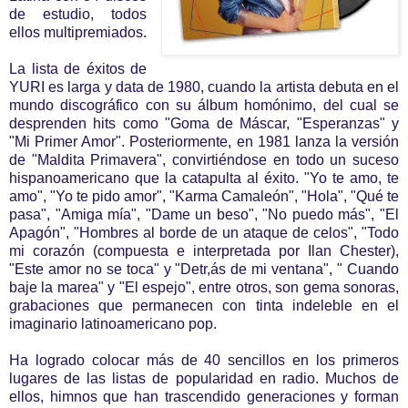
de estudio, todos
ellos multipremiados.
La lista de éxitos de
YURI es larga y data de 1980, cuando la artista debuta en el
mundo discográfico con su álbum homónimo, del cual se
desprenden hits como "Goma de Máscar, "Esperanzas" y
"Mi Primer Amor". Posteriormente, en 1981 lanza la versión
de "Maldita Primavera", convirtiéndose en todo un suceso
hispanoamericano que la catapulta al éxito. "Yo te amo, te
amo", "Yo te pido amor", "Karma Camaleón", "Hola", "Qué te
pasa", "Amiga mía", "Dame un beso", "No puedo más", "El
Apagón", "Hombres al borde de un ataque de celos", "Todo
mi corazón (compuesta e interpretada por Ilan Chester),
"Este amor no se toca" y "Detr,ás de mi ventana", " Cuando
baje la marea" y "El espejo", entre otros, son gema sonoras,
grabaciones que permanecen con tinta indeleble en el
imaginario latinoamericano pop.
Ha logrado colocar más de 40 sencillos en los primeros
lugares de las listas de popularidad en radio. Muchos de
ellos, himnos que han trascendido generaciones y forman