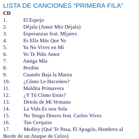
LISTA DE CANCIONES “PRIMERA FILA”
CD
1. El Espejo
2. Déjala (Amor Mío Déjala)
3. Esperanzas feat. Mijares
4. Es Ella Más Que Yo
5. Ya No Vives en Mí
6. Yo Te Pido Amor
7. Amiga Mía
8. Perdón
9. Cuando Baja la Marea
10. ¿Cómo Le Hacemos?
11. Maldita Primavera
12. ¿Y Tú Cómo Estás?
13. Detrás de Mi Ventana
14. La Vida Es una Sola
15. No Tengo Dinero feat. Carlos Vives
16. Tan Cerquita
17. Medley (Qué Te Pasa, El Apagón, Hombres al
Borde de un Ataque de Celos)