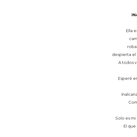
I
Ella 
cam
roba
despierta el
A todos v
Esperé en
Inalcan
Como
Solo es mi 
El que