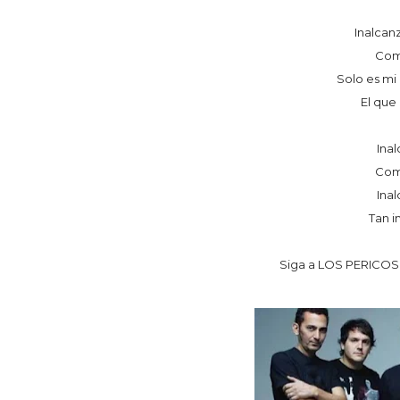
Inalcan
Como
Solo es mi 
El que
Inal
Como
Inal
Tan i
Siga a LOS PERICOS e