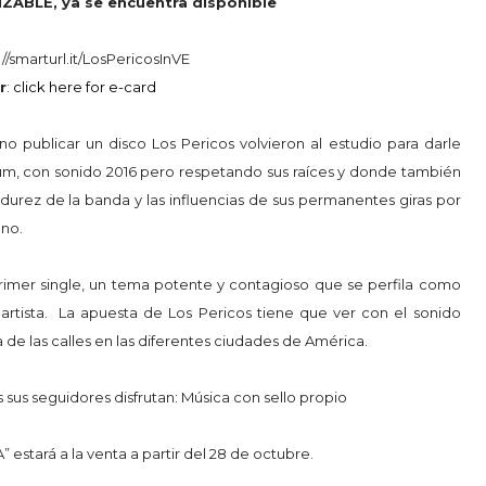
NZABLE, ya se encuentra disponible
//smarturl.it/
LosPericosInVE
r
:
click here for e-card
o publicar un disco Los Pericos volvieron al estudio para darle
um, con sonido 2016 pero respetando sus raíces y donde también
urez de la banda y las influencias de sus permanentes giras por
ano.
primer single, un tema potente y contagioso que se perfila como
 artista. La apuesta de Los Pericos tiene que ver con el sonido
 de las calles en las diferentes ciudades de América.
 sus seguidores disfrutan: Música con sello propio
tará a la venta a partir del 28 de octubre.