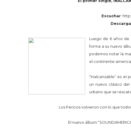
El primer single, INALCA
Escuchar
:
http:
Descarga
Luego de 6 años de n
forma a su nuevo álb
podemos notar la mad
el continente americ
“Inalcanzable” es el 
un nuevo clásico del
urbano que se rescata
Los Pericos volvieron con lo que todos
El nuevo álbum “SOUNDAMERICA” es