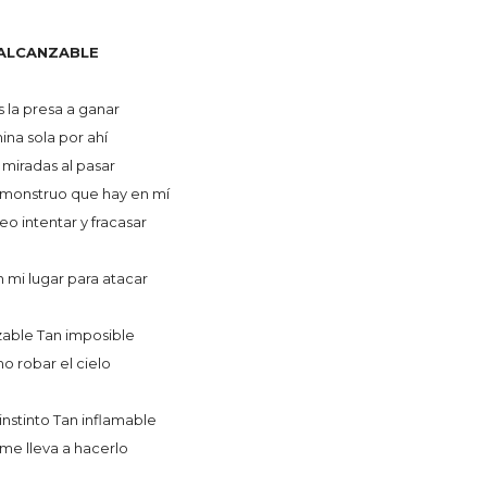
NALCANZABLE
es la presa a ganar
ina sola por ahí
 miradas al pasar
 monstruo que hay en mí
eo intentar y fracasar
 mi lugar para atacar
zable Tan imposible
 robar el cielo
instinto Tan inflamable
 me lleva a hacerlo