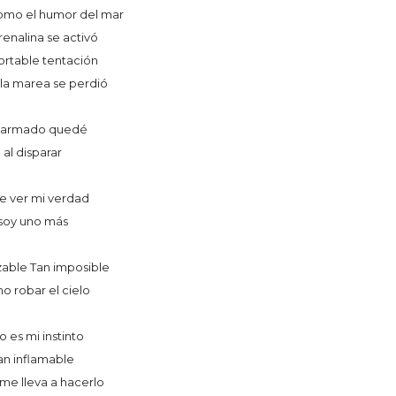
mo el humor del mar
renalina se activó
ortable tentación
la marea se perdió
armado quedé
al disparar
e ver mi verdad
soy uno más
zable Tan imposible
 robar el cielo
o es mi instinto
an inflamable
 me lleva a hacerlo