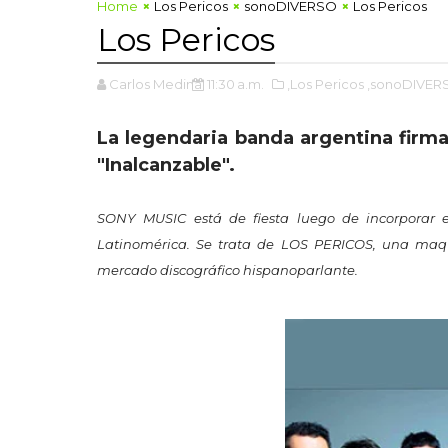
Home
Los Pericos
sonoDIVERSO
Los Pericos
Los Pericos
Carlos Medina
11:30 a.m.
,Los Pericos
,sonoDIVER
La legendaria banda argentina firm
"Inalcanzable".
SONY MUSIC está de fiesta luego de incorporar 
Latinomérica. Se trata de LOS PERICOS, una maqu
mercado discográfico hispanoparlante.