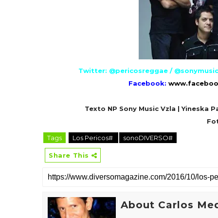
Twitter: @pericosreggae / @sonymusicv
Facebook:
www.faceboo
Texto NP Sony Music Vzla | Yineska P
Fot
Tags
Los Pericos#
sonoDIVERSO#
Share This
About Carlos Me