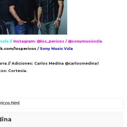
zla //
Instagram: @los_pericos / @sonymusicvzla
k.com/lospericos
/ Sony Music Vzla
arra // Adiciones: Carlos Medina @carlosmedina1
os: Cortesía.
dina