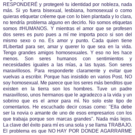
RESPONDERÉ y protegeré tu identidad por nobleza, nada
más. Si yo fuera bisexual, lesbiana, homosexual o como
quieras etiquetar créeme que con lo bien plantada y lo clara,
no tendría problema alguno en decirlo. No somos etiquetas
somos #HUMANOS. Y mientras el amor que se profesen
dos seres es puro pues a mí me importa poco si son del
mismo sexo o no. Es amor y punto. Cada quien tiene
#Libertad para ser, amar y querer lo que sea en la vida.
Tengo grandes amigos homosexuales. Y eso no les hace
menos. Son seres humanos con sentimientos y
necesidades iguales a las mías, a las tuyas. Son seres
maravillosos. Para responderte claramente y evitar que
vuelvas a escribir. Porque has insistido en varios Post. NO
soy homosexual. Me parece que los seres más benditos que
existen en la tierra son los hombres. Tuve un padre
maravilloso, unos hermanos que le agradezco a la vida y un
sobrino que es el amor para mí. No solo este tipo de
comentarios. He escuchado decir cosas como: "Ella debe
ser la novia o amante de uno de esos empresarios con los
que trabaja porque son marcas grandes". Nada más lejos.
La clave del éxito para mí es una sola y se llama TRABAJO.
El problema es que NO HAY POR DONDE AGARRARME