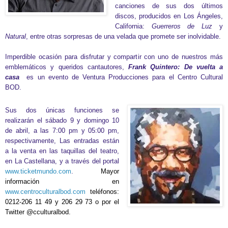
canciones de sus dos últimos
discos, producidos en Los Ángeles,
California:
Guerreros de Luz
y
Natural
, entre otras sorpresas de una velada que promete ser inolvidable.
I
mperdible ocasión para disfrutar y compartir con uno de nuestros más
emblemáticos y queridos cantautores,
Frank Quintero: De vuelta a
casa
es un evento de Ventura Producciones para el Centro Cultural
BOD.
Sus dos únicas funciones se
realizarán el sábado 9 y domingo 10
de abril, a las 7:00 pm y 05:00 pm,
respectivamente, Las entradas están
a la venta en las taquillas del teatro,
en La Castellana, y a través del portal
www.ticketmundo.com
.
Mayor
información en
www.centroculturalbod.com
teléfonos:
0212-206 11 49 y 206 29 73 o por el
Twitter @cculturalbod.