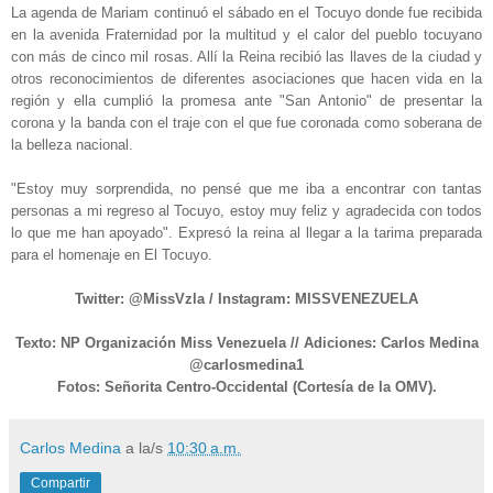
La agenda de Mariam continuó el sábado en el Tocuyo donde fue recibida
en la avenida Fraternidad por la multitud y el calor del pueblo tocuyano
con más de cinco mil rosas. Allí la Reina recibió las llaves de la ciudad y
otros reconocimientos de diferentes asociaciones que hacen vida en la
región y ella cumplió la promesa ante "San Antonio" de presentar la
corona y la banda con el traje con el que fue coronada como soberana de
la belleza nacional.
"Estoy muy sorprendida, no pensé que me iba a encontrar con tantas
personas a mi regreso al Tocuyo, estoy muy feliz y agradecida con todos
lo que me han apoyado". Expresó la reina al llegar a la tarima preparada
para el homenaje en El Tocuyo.
T
witter: @MissV
z
la /
Instagra
m:
MISSVENEZUELA
Texto: NP
Organización Miss Ven
ezuela // Adicio
nes: Carlos Medina
@carlosmedina1
Fotos: Señorita Centro-Oc
cidental
(Cortesía de
la OMV)
.
Carlos Medina
a la/s
10:30 a.m.
Compartir