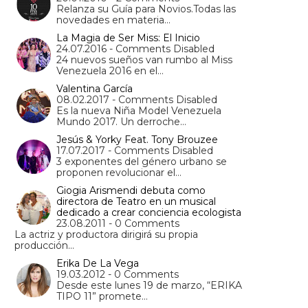
Relanza su Guía para Novios.Todas las
novedades en materia…
La Magia de Ser Miss: El Inicio
24.07.2016 - Comments Disabled
24 nuevos sueños van rumbo al Miss
Venezuela 2016 en el…
Valentina García
08.02.2017 - Comments Disabled
Es la nueva Niña Model Venezuela
Mundo 2017. Un derroche…
Jesús & Yorky Feat. Tony Brouzee
17.07.2017 - Comments Disabled
3 exponentes del género urbano se
proponen revolucionar el…
Giogia Arismendi debuta como
directora de Teatro en un musical
dedicado a crear conciencia ecologista
23.08.2011 - 0 Comments
La actriz y productora dirigirá su propia
producción…
Erika De La Vega
19.03.2012 - 0 Comments
Desde este lunes 19 de marzo, “ERIKA
TIPO 11” promete…