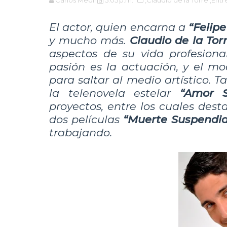
Carlos Medina
5:05 p.m.
,Claudio de la Torre
,Entr
El actor, quien encarna a
“Felip
y mucho más.
Claudio de la Tor
aspectos de su vida profesion
pasión es la actuación, y el mo
para saltar al medio artístico. 
la telenovela estelar
“Amor S
proyectos, entre los cuales dest
dos películas
“Muerte Suspendi
trabajando.