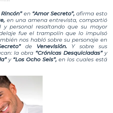
evistas
e Rincón”
en
“Amor Secreto”,
afirma esto
re,
en una amena entrevista, compartió
al y personal resaltando que su mayor
delaje fue el trampolín que lo impulsó
También nos habló sobre su personaje en
ecreto”
de
Venevisión.
Y sobre sus
acan: la obra
“Crónicas Desquiciadas”
y
da”
y
“Los Ocho Seis”,
en los cuales está