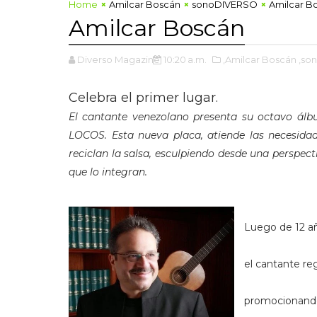
Home
Amilcar Boscán
sonoDIVERSO
Amilcar B
Amilcar Boscán
Diverso Magazine
10:20 a.m.
,Amilcar Boscán
,so
Celebra el primer lugar.
El cantante venezolano presenta su octavo 
LOCOS. Esta nueva placa, atiende las necesida
reciclan la salsa, esculpiendo desde una perspect
que lo integran.
Luego de 12 añ
el cantante 
promocionando