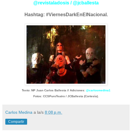
@revistaladosis
/ @jcballesta
Hashtag: #ViernesDarkEnElNacional.
Texto: NP Juan Carlos Ballesta // Adiciones:
@carlosmedina1
Fotos: CCSPuroTeatro / JCBallesta (Cortesía).
Carlos Medina
a la/s
8:08 p.m.
Compartir