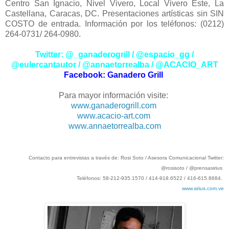
Centro San Ignacio, Nivel Vivero, Local Vivero Este, La
Castellana, Caracas, DC. Presentaciones artísticas sin SIN
COSTO de entrada. Información por los teléfonos: (0212)
264-0731/ 264-0980.
Twitter: @_ganaderogrill / @espacio_gg /
@eulercantautor / @annaetorrealba / @ACACIO_ART
Facebook: Ganadero Grill
Para mayor información visite:
www.ganaderogrill.com
www.acacio-art.com
www.annaetorrealba.com
Contacto para entrevistas a través de: Rosi Soto / Asesora Comunicacional Twitter:
@rosisoto / @prensasirius
Teléfonos: 58-212-935.1570 / 414-918.6522 / 416-615.8684.
www.sirius.com.ve