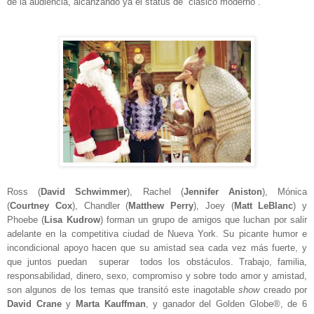
de la audiencia, alcanzando ya el status de “clásico moderno”.
Ross (
David Schwimmer
), Rachel (
Jennifer Aniston
), Mónica
(
Courtney Cox
), Chandler (
Matthew Perry
), Joey (
Matt LeBlanc
) y
Phoebe (
Lisa Kudrow
) forman un grupo de amigos que luchan por salir
adelante en la competitiva ciudad de Nueva York. Su picante humor e
incondicional apoyo hacen que su amistad sea cada vez más fuerte, y
que juntos puedan superar todos los obstáculos. Trabajo, familia,
responsabilidad, dinero, sexo, compromiso y sobre todo amor y amistad,
son algunos de los temas que transitó este inagotable
show
creado por
David Crane
y
Marta Kauffman
, y ganador del Golden Globe®, de 6