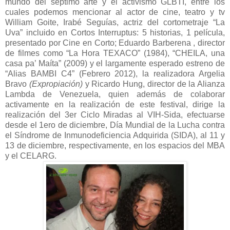
mundo del séptimo arte y el activismo GLBTI, entre los
cuales podemos mencionar al actor de cine, teatro y tv
William Goite, Irabé Seguías, actriz del cortometraje “La
Uva” incluido en Cortos Interruptus: 5 historias, 1 película,
presentado por Cine en Corto; Eduardo Barberena , director
de filmes como “La Hora TEXACO” (1984), “CHEILA, una
casa pa’ Maíta” (2009) y el largamente esperado estreno de
“Alias BAMBI C4” (Febrero 2012), la realizadora Argelia
Bravo
(Expropiación)
y Ricardo Hung, director de la Alianza
Lambda de Venezuela, quien además de colaborar
activamente en la realización de este festival, dirige la
realización del 3er Ciclo Miradas al VIH-Sida, efectuarse
desde el 1ero de diciembre, Día Mundial de la Lucha contra
el Síndrome de Inmunodeficiencia Adquirida (SIDA), al 11 y
13 de diciembre, respectivamente, en los espacios del MBA
y el CELARG.