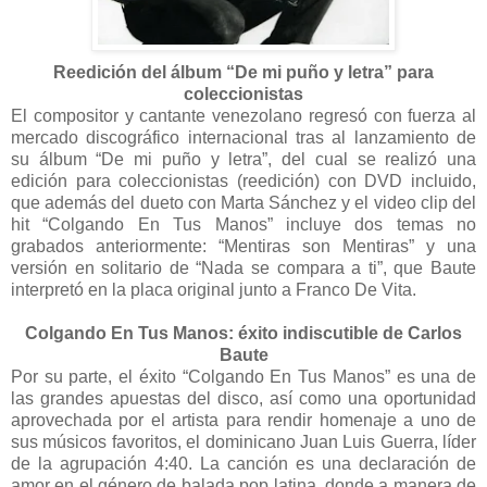
Reedición del álbum “De mi puñ
o y letra” para
coleccionistas
El compositor y cantante venezolano regresó con fuerza al
mercado discográfico internacional tras al lanzamiento de
su álbum “De mi puño y letra”, del cual se realizó una
edición para coleccionistas (reedición) con DVD incluido,
que además del dueto con Marta Sánchez y el video clip del
hit “Colgando En Tus Manos” incluye dos temas no
grabados anteriormente: “Mentiras son Mentiras” y una
versión en solitario de “Nada se compara a ti”, que Baute
interpretó en la placa original junto a Franco De Vita.
Colgando En Tus Manos: éxito in
discutible de Carlos
Baute
Por su parte, el éxito “Colgando En Tus Manos” es una de
las grandes apuestas del disco, así como una oportunidad
aprovechada por el artista para rendir homenaje a uno de
sus músicos favoritos, el dominicano Juan Luis Guerra, líder
de la agrupación 4:40. La canción es una declaración de
amor en el género de balada pop latina, donde a manera de