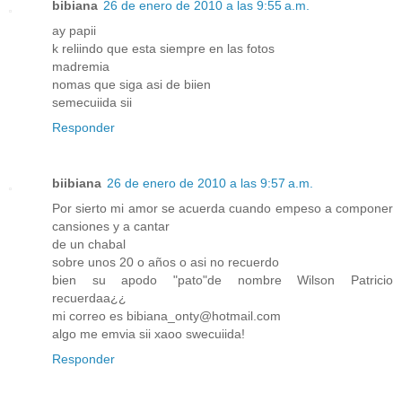
bibiana
26 de enero de 2010 a las 9:55 a.m.
ay papii
k reliindo que esta siempre en las fotos
madremia
nomas que siga asi de biien
semecuiida sii
Responder
biibiana
26 de enero de 2010 a las 9:57 a.m.
Por sierto mi amor se acuerda cuando empeso a componer
cansiones y a cantar
de un chabal
sobre unos 20 o años o asi no recuerdo
bien su apodo "pato"de nombre Wilson Patricio
recuerdaa¿¿
mi correo es bibiana_onty@hotmail.com
algo me emvia sii xaoo swecuiida!
Responder