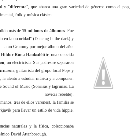
al y "
diferente
", que abarca una gran variedad de géneros como el pop,
rimental, folk y música clásica.
ndido más de
15 millones de álbumes
. Fue
do en la oscuridad" (Dancing in the dark) y
a un Grammy por mejor álbum del año.
s
Hildur Rúna Hauksdóttir
, una conocida
on
, un electricista. Sus padres se separaron
Árnason
, guitarrista del grupo local Pops y
 la alentó a estudiar música y a componer.
he Sound of Music (Sonrisas y lágrimas, La
novicia rebelde).
manos, tres de ellos varones), la familia se
javík para llevar un estilo de vida hippie.
ncias naturales y la física, coleccionaba
ritánico David Attenborough.