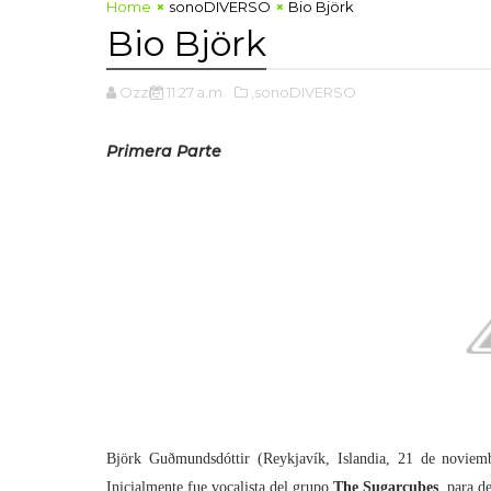
Home
sonoDIVERSO
Bio Björk
Bio Björk
Ozzie
11:27 a.m.
,sonoDIVERSO
Primera Parte
Björk Guðmundsdóttir (Reykjavík, Islandia, 21 de noviembr
Inicialmente fue vocalista del grupo
The Sugarcubes
, para d