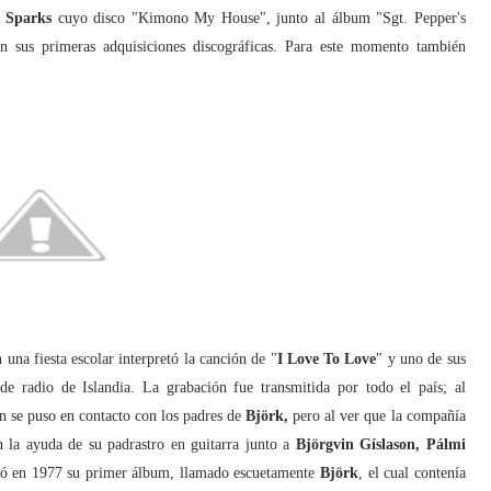
e
Sparks
cuyo disco "Kimono My House", junto al álbum "Sgt. Pepper's
n sus primeras adquisiciones discográficas. Para este momento también
na fiesta escolar interpretó la canción de "
I Love To Love
" y uno de sus
de radio de Islandia. La grabación fue transmitida por todo el país; al
n se puso en contacto con los padres de
Björk,
pero al ver que la compañía
n la ayuda de su padrastro en guitarra junto a
Björgvin Gíslason, Pálmi
bó en 1977 su primer álbum, llamado escuetamente
Björk
, el cual contenía