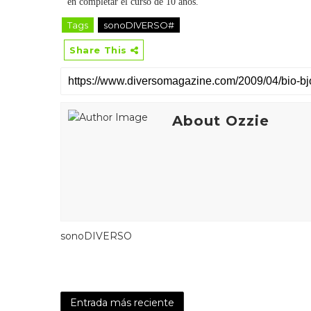
en completar el curso de 10 años.
Tags
sonoDIVERSO#
Share This
About Ozzie
sonoDIVERSO
Entrada más reciente