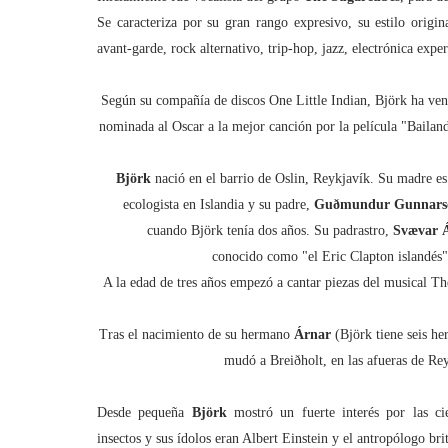
Se caracteriza por su gran rango expresivo, su estilo origin
avant-garde, rock alternativo, trip-hop, jazz, electrónica expe
Según su compañía de discos One Little Indian, Björk ha ve
nominada al Oscar a la mejor canción por la película "Bailan
Björk
nació en el barrio de Oslin, Reykjavík. Su madre e
ecologista en Islandia y su padre,
Guðmundur Gunnars
cuando Björk tenía dos años. Su padrastro,
Svævar 
conocido como "el Eric Clapton islandés",
A la edad de tres años empezó a cantar piezas del musical T
Tras el nacimiento de su hermano
Árnar
(Björk tiene seis her
mudó a Breiðholt, en las afueras de Reyk
Desde pequeña
Björk
mostró un fuerte interés por las cie
insectos y sus ídolos eran Albert Einstein y el antropólogo b