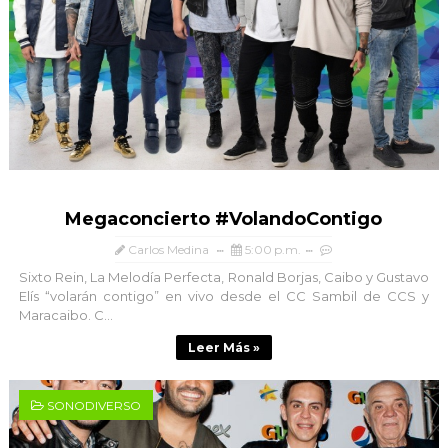
Megaconcierto #VolandoContigo
Carlos Medina
5:00 p.m.
Sixto Rein, La Melodía Perfecta, Ronald Borjas, Caibo y Gustavo
Elís “volarán contigo” en vivo desde el CC Sambil de CCS y
Maracaibo. C...
Leer Más »
SONODIVERSO