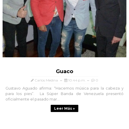
Guaco
Carlos Medina
10:44 p.m.
0
Gustavo Aguado afirma: “Hacemos música para la cabeza y
para los pies”. La Súper Banda de Venezuela presentó
oficialmente el pasado mar...
Leer Más »