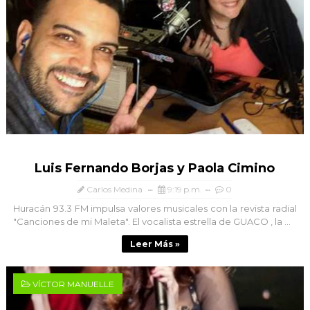
Luis Fernando Borjas y Paola Cimino
Carlos Medina
9:19 p.m.
0
Huracán 93.3 FM impulsa valores musicales con la revista radial
"Canciones de mi Maleta". El vocalista estrella de GUACO , la ...
Leer Más »
VÍCTOR MANUELLE