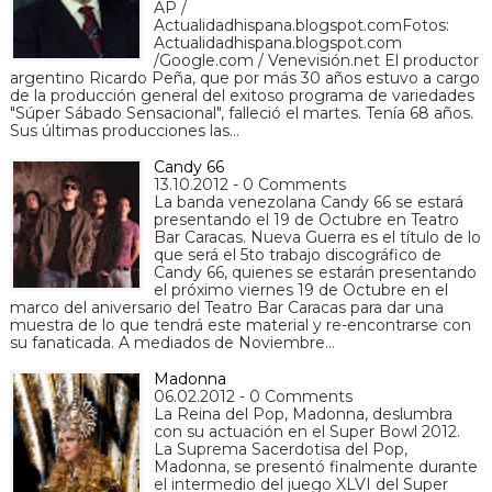
AP /
Actualidadhispana.blogspot.comFotos:
Actualidadhispana.blogspot.com
/Google.com / Venevisión.net El productor
argentino Ricardo Peña, que por más 30 años estuvo a cargo
de la producción general del exitoso programa de variedades
"Súper Sábado Sensacional", falleció el martes. Tenía 68 años.
Sus últimas producciones las…
Candy 66
13.10.2012 - 0 Comments
La banda venezolana Candy 66 se estará
presentando el 19 de Octubre en Teatro
Bar Caracas. Nueva Guerra es el título de lo
que será el 5to trabajo discográfico de
Candy 66, quienes se estarán presentando
el próximo viernes 19 de Octubre en el
marco del aniversario del Teatro Bar Caracas para dar una
muestra de lo que tendrá este material y re-encontrarse con
su fanaticada. A mediados de Noviembre…
Madonna
06.02.2012 - 0 Comments
La Reina del Pop, Madonna, deslumbra
con su actuación en el Super Bowl 2012.
La Suprema Sacerdotisa del Pop,
Madonna, se presentó finalmente durante
el intermedio del juego XLVI del Super