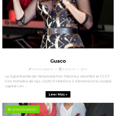
Guaco
Carlos Medina
3:32 p.m.
0
La Superbanda de Venezuela hizo historia y retumbó el CCCT.
Con invitados de lujo, GUACO Histórico 2 estremeció la ciudad
capital con ...
Leer Más »
SONODIVERSO