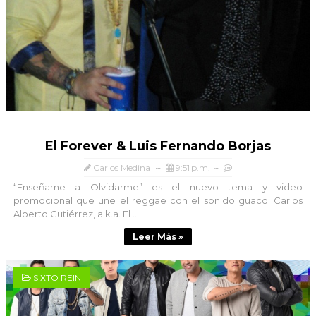
El Forever & Luis Fernando Borjas
Carlos Medina
9:51 p.m.
“Enseñame a Olvidarme” es el nuevo tema y video
promocional que une el reggae con el sonido guaco. Carlos
Alberto Gutiérrez, a.k.a. El ...
Leer Más »
SIXTO REIN