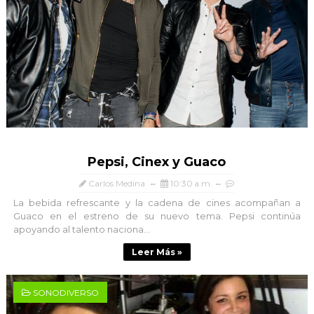
Pepsi, Cinex y Guaco
Carlos Medina
10:30 a.m.
La bebida refrescante y la cadena de cines acompañan a
Guaco en el estreno de su nuevo tema. Pepsi continúa
apoyando al talento naciona...
Leer Más »
SONODIVERSO