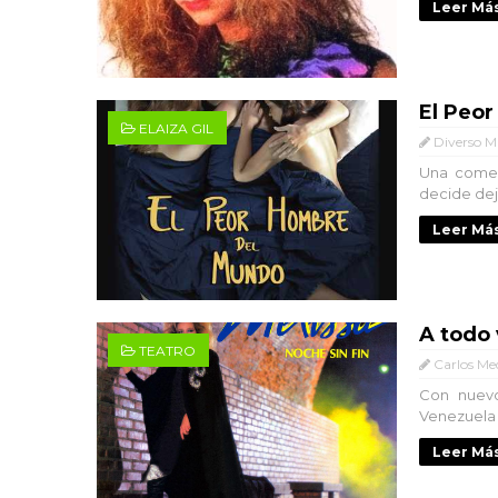
Leer Más
El Peo
ELAIZA GIL
Diverso M
Una comed
decide dej
Leer Más
A todo
TEATRO
Carlos Me
Con nuevo
Venezuela P
Leer Más