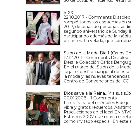
30 de octubre, haciendo retumba
SIXXL
22.10.2017 - Comments Disabled
rompió todos los esquemas en su
2017, decenas de personas se dier
segundo aniversario de Sunday Ib
participando además de la inédit
brillantes. La velada, que comen
Salon de la Moda Día 1 (Carlos B
17.12.2011 - Comments Disabled
Desfile Colección Carlos Bengui
En el marco del Salón de la Moda
lugar el desfile inaugural de est
la moda y las nuevas tendencias 
Centro de Convenciones del CC
Dios salve a la Reina...!Y a sus s
06.01.2008 - 1 Comments
La mañana del miércoles 6 de jun
vibra y gratos recuerdos. Asisti
Producciones en el local EN VIVO,
Estamos 2007 que marca el retorn
como invitado especial. En este