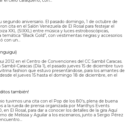
r el cielo caraqueño, con…
 segundo aniversario. El pasado domingo, 1 de octubre de
on cita en el Salón Venezuela de El Rosal para festejar el
iza XXL (SIXXL) entre música y luces estroboscópicas,
a temática “Black Gold”, con vestimentas negras y accesorios
zó con un…
enguigui)
gui 2012 en el Centro de Convenciones del CC Sambil Caracas.
 Sambil-Caracas (Día 1), el pasado jueves 15 de diciembre tuvo
a vitrina fashion que estuvo presentándose, para los amantes de
desde el jueves 15 hasta el domingo 18 de diciembre, en el
…
úbditos también!
io tuvimos una cita con el Pop de los 80's, plena de buena
mos a la rueda de prensa organizada por Manthys Events
 en El Rosal, para dar a conocer los detalles de la gira Aquí
o de Melissa y Aguilar a los escenarios, junto a Sergio Pérez
 encuentro…