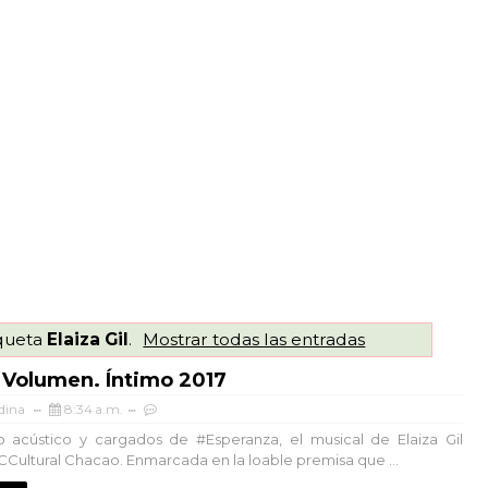
iqueta
Elaiza Gil
.
Mostrar todas las entradas
 Volumen. Íntimo 2017
dina
8:34 a.m.
 acústico y cargados de #Esperanza, el musical de Elaiza Gil
 CCultural Chacao. Enmarcada en la loable premisa que ...