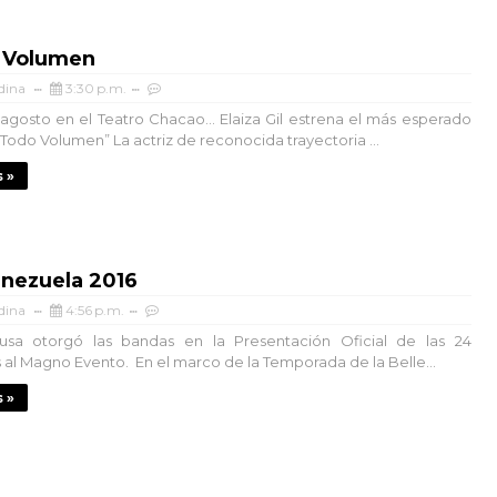
 Volumen
dina
3:30 p.m.
 agosto en el Teatro Chacao… Elaiza Gil estrena el más esperado
 Todo Volumen” La actriz de reconocida trayectoria ...
 »
enezuela 2016
dina
4:56 p.m.
sa otorgó las bandas en la Presentación Oficial de las 24
 al Magno Evento. En el marco de la Temporada de la Belle...
 »