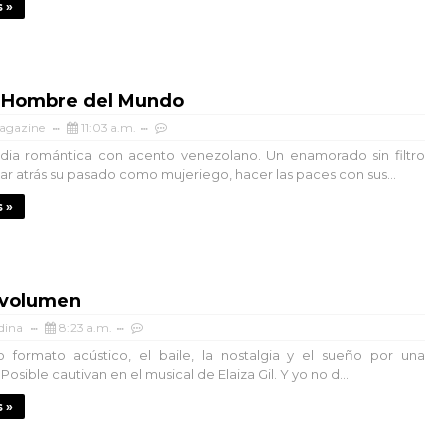
 »
r Hombre del Mundo
agazine
11:03 a.m.
ia romántica con acento venezolano. Un enamorado sin filtro
ar atrás su pasado como mujeriego, hacer las paces con sus...
 »
 volumen
dina
8:23 a.m.
 formato acústico, el baile, la nostalgia y el sueño por una
osible cautivan en el musical de Elaiza Gil. Y yo no d...
 »