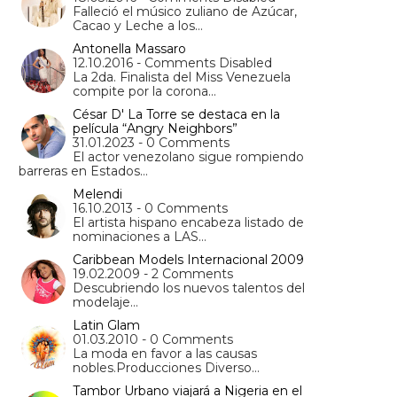
Falleció el músico zuliano de Azúcar,
Cacao y Leche a los…
Antonella Massaro
12.10.2016 - Comments Disabled
La 2da. Finalista del Miss Venezuela
compite por la corona…
César D' La Torre se destaca en la
película “Angry Neighbors”
31.01.2023 - 0 Comments
El actor venezolano sigue rompiendo
barreras en Estados…
Melendi
16.10.2013 - 0 Comments
El artista hispano encabeza listado de
nominaciones a LAS…
Caribbean Models Internacional 2009
19.02.2009 - 2 Comments
Descubriendo los nuevos talentos del
modelaje…
Latin Glam
01.03.2010 - 0 Comments
La moda en favor a las causas
nobles.Producciones Diverso…
Tambor Urbano viajará a Nigeria en el