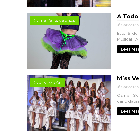
A Todo
THALÍA SAMARJIAN
Carlos Me
Este 19 de
Musical. “A
Leer Más
Miss V
VENEVISIÓN
Carlos Me
Osmel Sou
candidatas
Leer Más