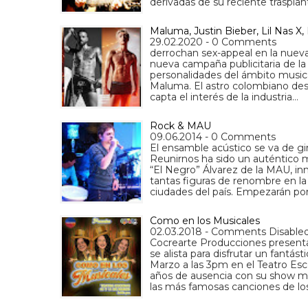
derivadas de su reciente traspla
Maluma, Justin Bieber, Lil Nas X,
29.02.2020 - 0 Comments
derrochan sex-appeal en la nueva
nueva campaña publicitaria de la f
personalidades del ámbito musical
Maluma. El astro colombiano des
capta el interés de la industria…
Rock & MAU
09.06.2014 - 0 Comments
El ensamble acústico se va de gi
Reunirnos ha sido un auténtico mi
“El Negro” Álvarez de la MAU, in
tantas figuras de renombre en la 
ciudades del país. Empezarán po
Como en los Musicales
02.03.2018 - Comments Disable
Cocrearte Producciones presenta
se alista para disfrutar un fantást
Marzo a las 3pm en el Teatro Es
años de ausencia con su show mus
las más famosas canciones de lo