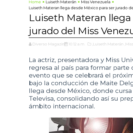
Home
Luiseth Materán
Miss Venezuela
Luiseth Materan llega desde México para ser jurado d
Luiseth Materan llega
jurado del Miss Venez
Diverso Magazine
10:12 a.m.
,Luiseth Materán
,Mis
La actriz, presentadora y Miss Un
regresa al país para formar parte
evento que se celebrará el próxim
bajo la conducción de Maite Del
llega desde México, donde cursa 
Televisa, consolidando así su prep
ámbito internacional.