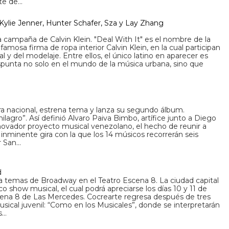
nte de…
 Kylie Jenner, Hunter Schafer, Sza y Lay Zhang
 campaña de Calvin Klein. "Deal With It" es el nombre de la
amosa firma de ropa interior Calvin Klein, en la cual participan
 y del modelaje. Entre ellos, el único latino en aparecer es
punta no solo en el mundo de la música urbana, sino que
ra nacional, estrena tema y lanza su segundo álbum.
lagro”. Así definió Alvaro Paiva Bimbo, artífice junto a Diego
novador proyecto musical venezolano, el hecho de reunir a
inminente gira con la que los 14 músicos recorrerán seis
r San…
d
 temas de Broadway en el Teatro Escena 8. La ciudad capital
ico show musical, el cual podrá apreciarse los días 10 y 11 de
cena 8 de Las Mercedes. Cocrearte regresa después de tres
ical juvenil: “Como en los Musicales”, donde se interpretarán
s…