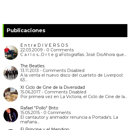
Publicaciones
E n t r e D I V E R S O S
22.03.2009 - 0 Comments
C a r l o s...O r t e g aFotografías: José DioAhora que…
The Beatles
13.11.2013 - Comments Disabled
A la venta el nuevo disco del cuarteto de Liverpool:
63…
XI Ciclo de Cine de la Diversidad
15.06.2017 - Comments Disabled
Por primera vez en La Victoria, el Ciclo de Cine de la…
Rafael "Pollo" Brito
15.05.2015 - 0 Comments
El cantautor y animador renuncia a Portada's. La
mañana…
El Principe y el Mendigo