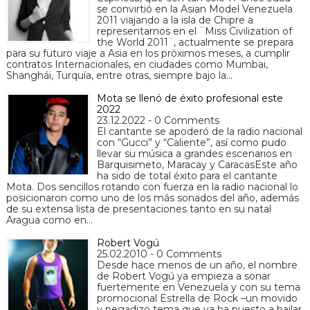
se convirtió en la Asian Model Venezuela
2011 viajando a la isla de Chipre a
representarnos en el ¨Miss Civilization of
the World 2011¨, actualmente se prepara
para su futuro viaje a Asia en los próximos meses, a cumplir
contratos Internacionales, en ciudades como Mumbai,
Shanghái, Turquía, entre otras, siempre bajo la…
Mota se llenó de éxito profesional este
2022
23.12.2022 - 0 Comments
El cantante se apoderó de la radio nacional
con “Gucci” y “Caliente”, así como pudo
llevar su música a grandes escenarios en
Barquisimeto, Maracay y CaracasEste año
ha sido de total éxito para el cantante
Mota. Dos sencillos rotando con fuerza en la radio nacional lo
posicionaron como uno de los más sonados del año, además
de su extensa lista de presentaciones tanto en su natal
Aragua como en…
Robert Vogú
25.02.2010 - 0 Comments
Desde hace menos de un año, el nombre
de Robert Vogú ya empieza a sonar
fuertemente en Venezuela y con su tema
promocional Estrella de Rock –un movido
y pegadizo tema que ya ha puesto a bailar