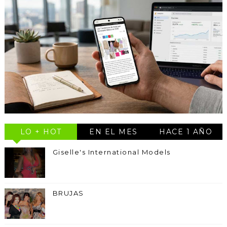
LO + HOT
EN EL MES
HACE 1 AÑO
Giselle's International Models
BRUJAS