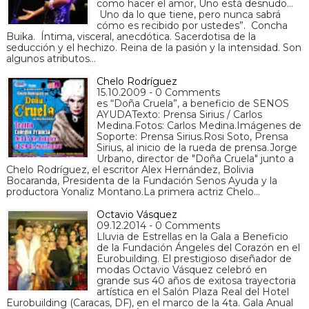
como hacer el amor, Uno está desnudo…
Uno da lo que tiene, pero nunca sabrá
cómo es recibido por ustedes”. Concha
Buika. Íntima, visceral, anecdótica. Sacerdotisa de la
seducción y el hechizo. Reina de la pasión y la intensidad. Son
algunos atributos…
Chelo Rodríguez
15.10.2009 - 0 Comments
es “Doña Cruela”, a beneficio de SENOS
AYUDATexto: Prensa Sirius / Carlos
Medina.Fotos: Carlos Medina.Imágenes de
Soporte: Prensa Sirius.Rosi Soto, Prensa
Sirius, al inicio de la rueda de prensa.Jorge
Urbano, director de "Doña Cruela" junto a
Chelo Rodríguez, el escritor Alex Hernández, Bolivia
Bocaranda, Presidenta de la Fundación Senos Ayuda y la
productora Yonaliz Montano.La primera actriz Chelo…
Octavio Vásquez
09.12.2014 - 0 Comments
Lluvia de Estrellas en la Gala a Beneficio
de la Fundación Ángeles del Corazón en el
Eurobuilding. El prestigioso diseñador de
modas Octavio Vásquez celebró en
grande sus 40 años de exitosa trayectoria
artística en el Salón Plaza Real del Hotel
Eurobuilding (Caracas, DF), en el marco de la 4ta. Gala Anual