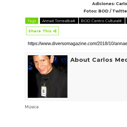
Adiciones: Carl
Fotos: BOD / Twitte
Tags
Annaé Torrealba#
BOD Centro Cultural#
Share This
About Carlos Me
Música