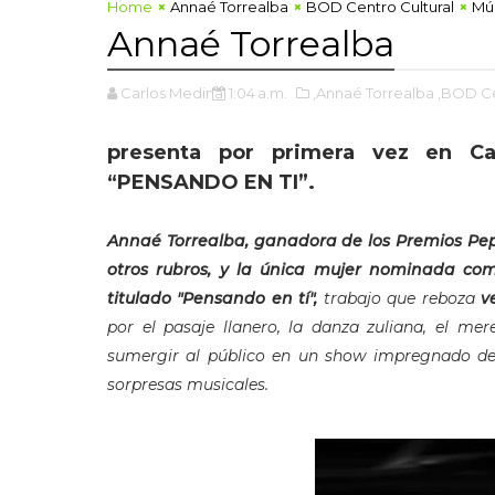
Home
Annaé Torrealba
BOD Centro Cultural
Mú
Annaé Torrealba
Carlos Medina
1:04 a.m.
,Annaé Torrealba
,BOD Ce
presenta por primera vez en Car
“PENSANDO EN TI”.
Annaé Torrealba, ganadora de los Premios Pepsi
otros rubros, y la única mujer nominada com
titulado "Pensando en tí",
trabajo que reboza
v
por el pasaje llanero, la danza zuliana, el m
sumergir al público en un show impregnado de
sorpresas musicales.