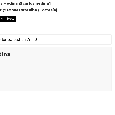
os Medina @carlosmedina1
r @annaetorrealba (Cortesía).
Música#
dina