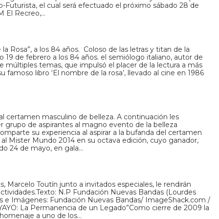
Futurista, el cual será efectuado el próximo sábado 28 de
M El Recreo,…
a Rosa”, a los 84 años. Coloso de las letras y titan de la
ado 19 de febrero a los 84 años. el semiólogo italiano, autor de
múltiples temas, que impulsó el placer de la lectura a más
 famoso libro ‘El nombre de la rosa’, llevado al cine en 1986
 al certamen masculino de belleza. A continuación les
er grupo de aspirantes al magno evento de la belleza
comparte su experiencia al aspirar a la bufanda del certamen
l Mister Mundo 2014 en su octava edición, cuyo ganador,
ado 24 de mayo, en gala…
s, Marcelo Toutín junto a invitados especiales, le rendirán
actividades.Texto: N.P Fundación Nuevas Bandas (Lourdes
tos e Imágenes: Fundación Nuevas Bandas/ ImageShack.com /
AYO: La Permanencia de un Legado”Como cierre de 2009 la
homenaje a uno de los…