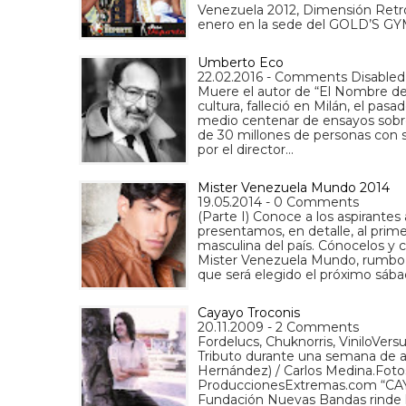
Venezuela 2012, Dimensión Retro-
enero en la sede del GOLD’S GY
Umberto Eco
22.02.2016 - Comments Disabled
Muere el autor de “El Nombre de l
cultura, falleció en Milán, el pas
medio centenar de ensayos sobre 
de 30 millones de personas con su
por el director…
Mister Venezuela Mundo 2014
19.05.2014 - 0 Comments
(Parte I) Conoce a los aspirantes
presentamos, en detalle, al prim
masculina del país. Cónocelos y 
Mister Venezuela Mundo, rumbo a
que será elegido el próximo sáb
Cayayo Troconis
20.11.2009 - 2 Comments
Fordelucs, Chuknorris, ViniloVersu
Tributo durante una semana de 
Hernández) / Carlos Medina.Fo
ProduccionesExtremas.com “CAY
Fundación Nuevas Bandas rinde 