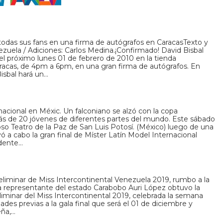
todas sus fans en una firma de autógrafos en CaracasTexto y
ezuela / Adiciones: Carlos Medina.¡Confirmado! David Bisbal
el próximo lunes 01 de febrero de 2010 en la tienda
acas, de 4pm a 6pm, en una gran firma de autógrafos. En
isbal hará un…
nacional en Méxic. Un falconiano se alzó con la copa
 más de 20 jóvenes de diferentes partes del mundo. Este sábado
o Teatro de la Paz de San Luis Potosí. (México) luego de una
 a cabo la gran final de Míster Latín Model Internacional
idente…
liminar de Miss Intercontinental Venezuela 2019, rumbo a la
a representante del estado Carabobo Auri López obtuvo la
liminar del Miss Intercontinental 2019, celebrada la semana
ades previas a la gala final que será el 01 de diciembre y
eña,…