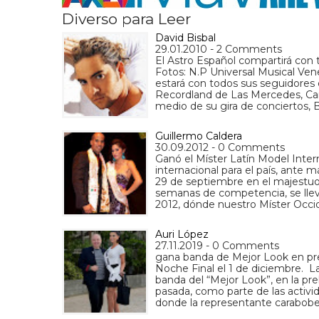
Diverso para Leer
David Bisbal
29.01.2010 - 2 Comments
El Astro Español compartirá con 
Fotos: N.P Universal Musical Ven
estará con todos sus seguidores 
Recordland de Las Mercedes, Car
medio de su gira de conciertos, B
Guillermo Caldera
30.09.2012 - 0 Comments
Ganó el Míster Latín Model Inter
internacional para el país, ante
29 de septiembre en el majestuos
semanas de competencia, se llevó
2012, dónde nuestro Míster Occ
Auri López
27.11.2019 - 0 Comments
gana banda de Mejor Look en pre
Noche Final el 1 de diciembre. L
banda del “Mejor Look”, en la pre
pasada, como parte de las activid
donde la representante carabob