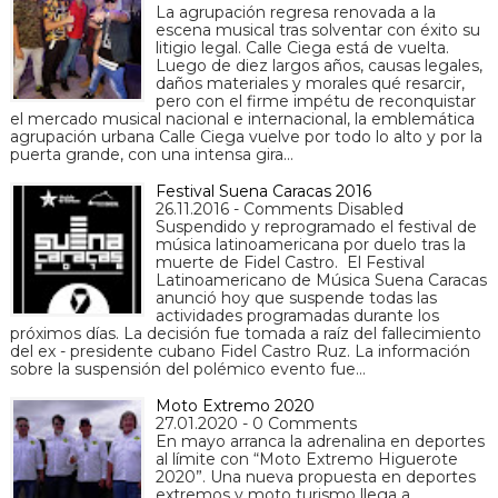
La agrupación regresa renovada a la
escena musical tras solventar con éxito su
litigio legal. Calle Ciega está de vuelta.
Luego de diez largos años, causas legales,
daños materiales y morales qué resarcir,
pero con el firme impétu de reconquistar
el mercado musical nacional e internacional, la emblemática
agrupación urbana Calle Ciega vuelve por todo lo alto y por la
puerta grande, con una intensa gira…
Festival Suena Caracas 2016
26.11.2016 - Comments Disabled
Suspendido y reprogramado el festival de
música latinoamericana por duelo tras la
muerte de Fidel Castro. El Festival
Latinoamericano de Música Suena Caracas
anunció hoy que suspende todas las
actividades programadas durante los
próximos días. La decisión fue tomada a raíz del fallecimiento
del ex - presidente cubano Fidel Castro Ruz. La información
sobre la suspensión del polémico evento fue…
Moto Extremo 2020
27.01.2020 - 0 Comments
En mayo arranca la adrenalina en deportes
al límite con “Moto Extremo Higuerote
2020”. Una nueva propuesta en deportes
extremos y moto turismo llega a