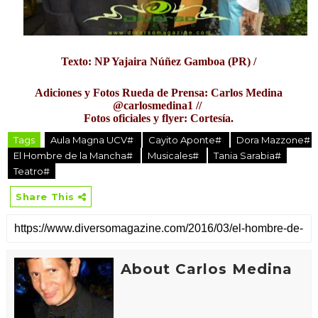
Texto: NP Yajaira Núñez Gamboa (PR) /
Adiciones y Fotos Rueda de Prensa: Carlos Medina
@carlosmedina1 //
Fotos oficiales y flyer: Cortesía.
Tags
Aula Magna UCV#
Cayito Aponte#
Dora Mazzone#
El Hombre de la Mancha#
Musicales#
Tania Sarabia#
Teatro#
Share This
About Carlos Medina