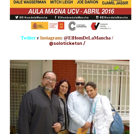
Twitter
e
Instagram
:
@
E
l
H
om
D
e
L
a
M
ancha /
@soloticketsn /