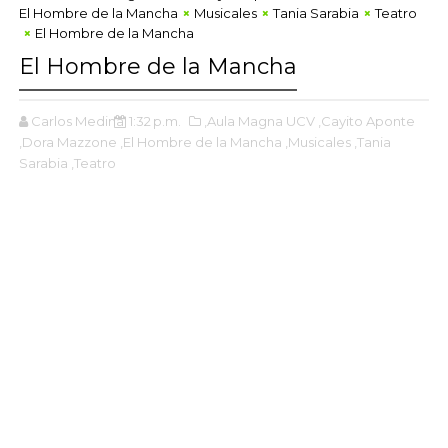
El Hombre de la Mancha
Musicales
Tania Sarabia
Teatro
El Hombre de la Mancha
El Hombre de la Mancha
Carlos Medina
1:32 p.m.
,Aula Magna UCV
,Cayito Aponte
,Dora Mazzone
,El Hombre de la Mancha
,Musicales
,Tania
Sarabia
,Teatro