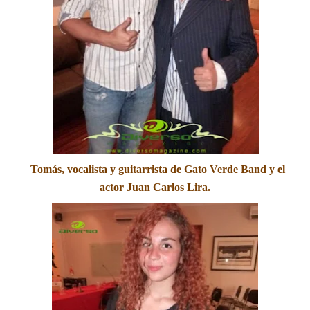
T
om
ás, vocalista
y guitarrista de Gato Verde B
and y el
actor Juan C
arlos Lira.