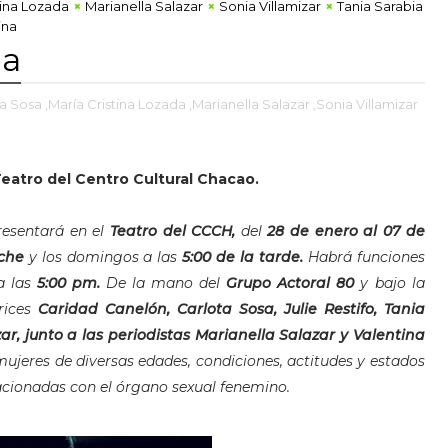
tina Lozada
Marianella Salazar
Sonia Villamizar
Tania Sarabia
ina
na
ta Sosa
,María Cristina Lozada
,Marianella Salazar
,Sonia Villamizar
 Teatro del Centro Cultural Chacao.
resentará en el
Teatro del CCCH,
del
28 de enero al 07 de
oche
y los domingos a las
5:00 de la tarde.
Habrá funciones
 las
5:00 pm.
De la mano del
Grupo Actoral 80
y bajo la
rices
Caridad Canelón, Carlota Sosa, Julie Restifo, Tania
ar, junto a las periodistas Marianella Salazar y Valentina
ujeres de diversas edades, condiciones, actitudes y estados
lacionadas con el órgano sexual fenemino.