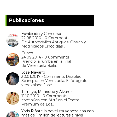
Publicaciones
Exhibición y Concurso
22.08.2010 - 0 Comments
De Automóviles Antiguos, Clásico y
Modificados.Cinco días…
Guaco
24.09.2014 - 0 Comments
Prendió la rumba en la final
de Venezuela Baila…
José Navarro
30.01.2017 - Comments Disabled
Se inspira en Venezuela. El fotógrafo
venezolano José…
Tamayo, Manrique y Álvarez
11.10.2010 - 0 Comments
continúan con “Art” en el Teatro
Premium de Los…
Yoris Piñate la novelista venezolana con
más de 1 millón de lecturas a nivel