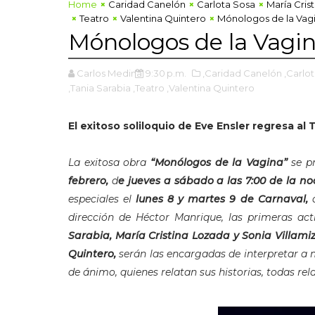
Home
Caridad Canelón
Carlota Sosa
María Cris
Teatro
Valentina Quintero
Mónologos de la Vag
Mónologos de la Vagi
Carlos Medina
9:30 p.m.
,Caridad Canelón
,Carlo
,Tania Sarabia
,Teatro
,Valentina Quintero
El exitoso soliloquio de Eve Ensler regresa al
La exitosa obra
“Monólogos de la Vagina”
se p
febrero,
d
e jueves a sábado a las 7:00 de la n
especiales el
lunes 8 y martes 9 de Carnaval,
a
dirección de Héctor Manrique, las primeras act
Sarabia, María Cristina Lozada y Sonia Villamiz
Quintero,
serán las encargadas de interpretar a m
de ánimo, quienes relatan sus historias, todas re