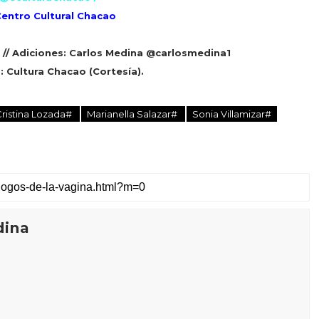
entro Cultural Chacao
// Adiciones: Carlos
Medina @ca
r
los
medina1
s
: Cultura Chacao
(
Cortesía).
Cristina Lozada#
Marianella Salazar#
Sonia Villamizar#
dina