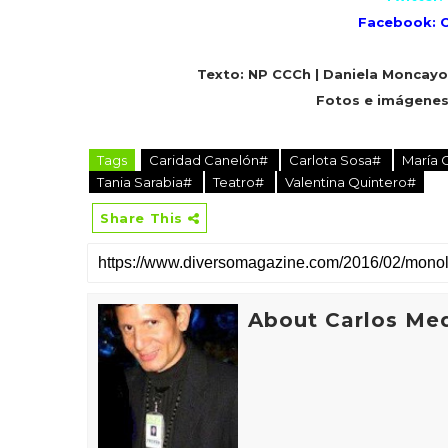
Facebook: C
Texto: NP CCCh | Daniela Moncayo 
Fotos e imágene
Tags
Caridad Canelón#
Carlota Sosa#
María 
Tania Sarabia#
Teatro#
Valentina Quintero#
Share This
About Carlos Me