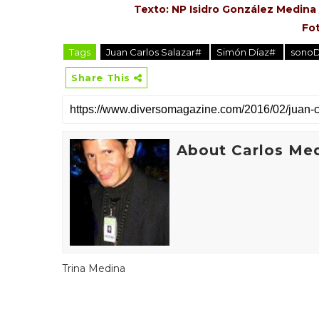
Texto: NP Isidro González Medina
Fot
Tags
Juan Carlos Salazar#
Simón Díaz#
sono
Share This
About Carlos Me
Trina Medina