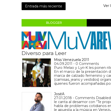
Ver 
Entrada más reciente
BLOGGER
Diverso para Leer
Miss Venezuela 2011
04.09.2011 - 0 Comments
Puro Melao y Lyri-K les ponen ri
En el marco de la presentación 
marca de calzado femenino y cart
(camisas, jeans y vestidos) organ
quienes fueron acompañadas por
JoséA
27.01.2018 - Comments Disabled
le canta al desamor con “Te prop
habla de problemas cotidianos en 
le apuesta a la música en Venez