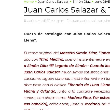
Home
Juan Carlos Salazar
Simón Díaz
sonoDIV
Juan Carlos Salazar &
Carlos Medina
9:30 p.m.
,Juan Carlos Salazar
,Sim
Dueto de antología con Juan Carlos Salaz
Llena”.
El tema original del
Maestro Simón Díaz, “Tona
dúo con
Trina Medina,
suena insistentemente en 
a Simón Díaz "El Legado de Simón - Cuando la
Juan Carlos Salazar
muchísimas satisfacciones d
canciones siguen sonando insistentemente en la
abre paso con el clásico
“Tonada de Luna Llena
Miami y Orlando,
junto a la cantante venezol
sonero, con piezas como
Madera Fina, Por estas
esa canción),
entre otras, junto a
Yordano,
así 