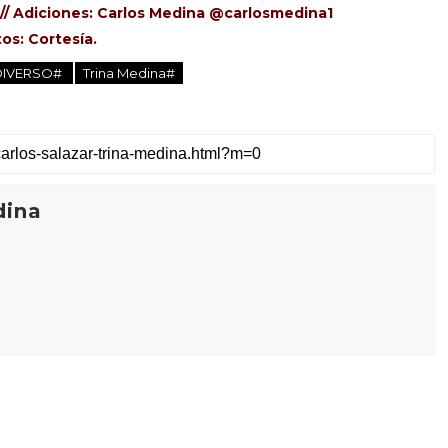
 // Adiciones: Carlos Medina @carlosmedina1
os: Cortesía.
DIVERSO#
Trina Medina#
dina