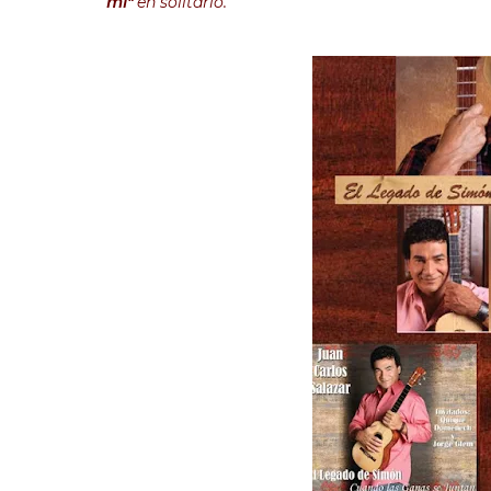
mí"
en solitario.