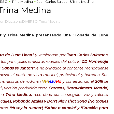
ERSO
Trina Medina
Juan Carlos Salazar & Trina Medina
 Trina Medina
ón Díaz
,sonoDIVERSO
,Trina Medina
ar y Trina Medina presentando una “Tonada de Luna
da de Luna Llena”
y versionado por J
uan Carlos Salazar
a
las principales emisoras radiales del país. El
CD Homenaje
s Ganas se Juntan"
le ha brindado al cantante monaguense
esde el punto de vista musical, profesional y humano. Sus
s emisoras de radio en
Ven
ezu
ela
y comenzando el
2016
se
”,
versión producida entre
Caracas, Barquisimeto, Madrid,
ana
Trina Medina,
recordada por su singular voz y talento
 calles, Robando Azules y Don't Play That Song (No toques
como
"Yo soy la rumba", "Sabor a canela" y "Canción para