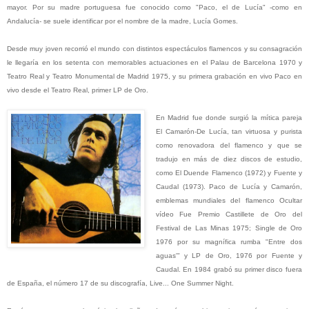
mayor. Por su madre portuguesa fue conocido como "Paco, el de Lucía" -como en
Andalucía- se suele identificar por el nombre de la madre, Lucía Gomes.
Desde muy joven recorrió el mundo con distintos espectáculos flamencos y su consagración
le llegaría en los setenta con memorables actuaciones en el Palau de Barcelona 1970 y
Teatro Real y Teatro Monumental de Madrid 1975, y su primera grabación en vivo Paco en
vivo desde el Teatro Real, primer LP de Oro.
En Madrid fue donde surgió la mítica pareja
El Camarón-De Lucía, tan virtuosa y purista
como renovadora del flamenco y que se
tradujo en más de diez discos de estudio,
como El Duende Flamenco (1972) y Fuente y
Caudal (1973). Paco de Lucía y Camarón,
emblemas mundiales del flamenco Ocultar
vídeo Fue Premio Castillete de Oro del
Festival de Las Minas 1975; Single de Oro
1976 por su magnífica rumba "Entre dos
aguas'" y LP de Oro, 1976 por Fuente y
Caudal. En 1984 grabó su primer disco fuera
de España, el número 17 de su discografía, Live... One Summer Night.