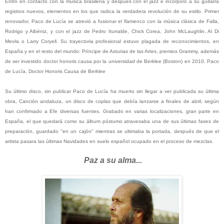
Entró en contacto con la música brasileña y después con el jazz e incorporó a su guitarra
registros nuevos, elementos en los que radica la verdadera revolución de su estilo. Primer
renovador, Paco de Lucía se atrevió a fusionar el flamenco con la música clásica de Falla,
Rodrigo y Albéniz, y con el jazz de Pedro Iturralde, Chick Corea, John McLaughlin, Al Di
Meola o Larry Coryell. Su trayectoria profesional estuvo plagada de reconocimientos, en
España y en el resto del mundo: Príncipe de Asturias de las Artes, premios Grammy, además
de ser investido doctor honoris causa por la universidad de Berklee (Boston) en 2010. Paco
de Lucía, Doctor Honoris Causa de Berklee
Su último disco, sin publicar Paco de Lucía ha muerto sin llegar a ver publicada su última
obra, Canción andaluza, un disco de coplas que debía lanzarse a finales de abril, según
han confirmado a Efe diversas fuentes. Grabado en varias localizaciones, gran parte en
España, el que quedará como su álbum póstumo atravesaba una de sus últimas fases de
preparación, guardado "en un cajón" mientras se ultimaba la portada, después de que el
artista pasara las últimas Navidades en suelo español ocupado en el proceso de mezclas.
Paz a su alma...