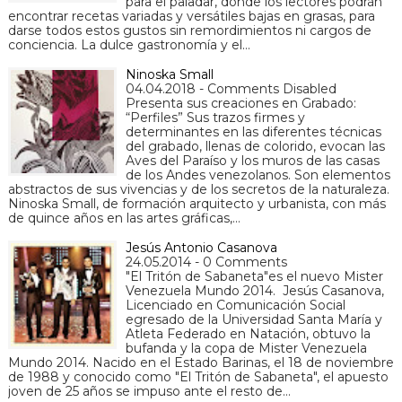
para el paladar, donde los lectores podrán
encontrar recetas variadas y versátiles bajas en grasas, para
darse todos estos gustos sin remordimientos ni cargos de
conciencia. La dulce gastronomía y el…
Ninoska Small
04.04.2018 - Comments Disabled
Presenta sus creaciones en Grabado:
“Perfiles” Sus trazos firmes y
determinantes en las diferentes técnicas
del grabado, llenas de colorido, evocan las
Aves del Paraíso y los muros de las casas
de los Andes venezolanos. Son elementos
abstractos de sus vivencias y de los secretos de la naturaleza.
Ninoska Small, de formación arquitecto y urbanista, con más
de quince años en las artes gráficas,…
Jesús Antonio Casanova
24.05.2014 - 0 Comments
"El Tritón de Sabaneta"es el nuevo Mister
Venezuela Mundo 2014. Jesús Casanova,
Licenciado en Comunicación Social
egresado de la Universidad Santa María y
Atleta Federado en Natación, obtuvo la
bufanda y la copa de Mister Venezuela
Mundo 2014. Nacido en el Estado Barinas, el 18 de noviembre
de 1988 y conocido como "El Tritón de Sabaneta", el apuesto
joven de 25 años se impuso ante el resto de…