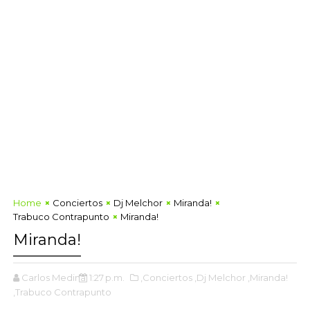
Home
Conciertos
Dj Melchor
Miranda!
Trabuco Contrapunto
Miranda!
Miranda!
Carlos Medina
1:27 p.m.
,Conciertos
,Dj Melchor
,Miranda!
,Trabuco Contrapunto