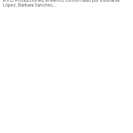
R.V.D Producciones, el elenco conformado por Estefanía
López, Bárbara Sánchez,…