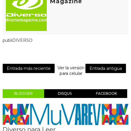
Magazine
publiDIVERSO
Ver la versión
Entrada más reciente
Entrada antigua
para celular
BLOGGER
DISQUS
FACEBOOK
Diverso para Leer