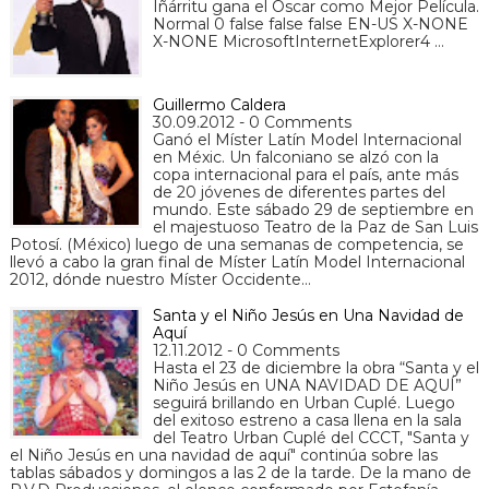
Iñárritu gana el Oscar como Mejor Película.
Normal 0 false false false EN-US X-NONE
X-NONE MicrosoftInternetExplorer4 …
Guillermo Caldera
30.09.2012 - 0 Comments
Ganó el Míster Latín Model Internacional
en Méxic. Un falconiano se alzó con la
copa internacional para el país, ante más
de 20 jóvenes de diferentes partes del
mundo. Este sábado 29 de septiembre en
el majestuoso Teatro de la Paz de San Luis
Potosí. (México) luego de una semanas de competencia, se
llevó a cabo la gran final de Míster Latín Model Internacional
2012, dónde nuestro Míster Occidente…
Santa y el Niño Jesús en Una Navidad de
Aquí
12.11.2012 - 0 Comments
Hasta el 23 de diciembre la obra “Santa y el
Niño Jesús en UNA NAVIDAD DE AQUÍ”
seguirá brillando en Urban Cuplé. Luego
del exitoso estreno a casa llena en la sala
del Teatro Urban Cuplé del CCCT, "Santa y
el Niño Jesús en una navidad de aquí" continúa sobre las
tablas sábados y domingos a las 2 de la tarde. De la mano de