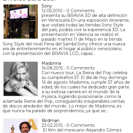
Sony
12.05.2010 - 0 Comments
presenta su BRAVIA 3D de alta definición
en Venezuela.En una exposición itinerante,
que visitará todas las tiendas Sony Style
del país, podrás vivir la experiencia 3D. La
presentación en Valencia se realizó el
pasado martes 11 de Mayo en la tienda
Sony Style del nivel Feria del Sambil.Sony ofrece una nueva
era de entretenimiento en el hogar al público venezolano,
con la presentación del BRAVIA LCD, capaz…
Madonna
16.08.2015 - 0 Comments
Con nuevo tour, La Reina del Pop celebra
su cumpleaños 57. El día de hoy domingo
16 de agosto Madonna, cumple 57 años de
edad, de los cuales ha dedicado gran parte
a su exitosa carrera en el mundo de la
música, logrando posicionarse como la
aclamada Reina del Pop, consiguiendo insuperables ventas
de discos alrededor del mundo. Lo mejor de Madonna, es
que nunca ha parado de sorprendernos, ya que se…
Birdman
23.02.2015 - 0 Comments
El film del mexicano Alejandro Gómez