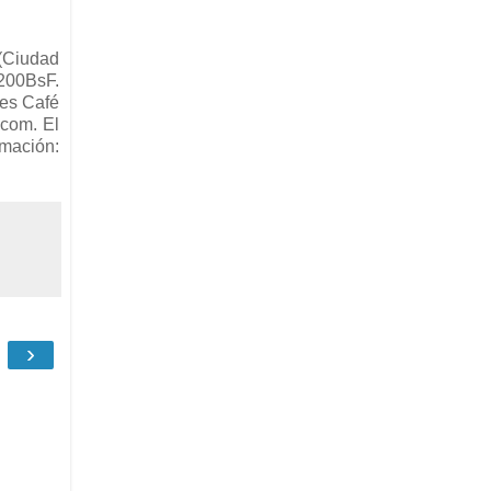
 (Ciudad
 200BsF.
res Café
.com. El
mación:
›