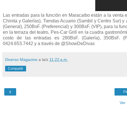
Las entradas para la función en Maracaibo están a la venta 
Chinita y Galerías), Tiendas Acuario (Sambil y Centro Sur) y
(General), 250BsF. (Preferencial) y 300BsF. (VIP), para la fu
en la terraza del teatro, Pes-Car Grill en la cuadra gastronó
costo de las entradas es 280BsF. (Galería), 350BsF. (P
0424.653.7442 y a través de @ShowDeDivas
Diverso Magazine
a la/s
11:22 a.m.
Compartir
‹
Pá
Ver 