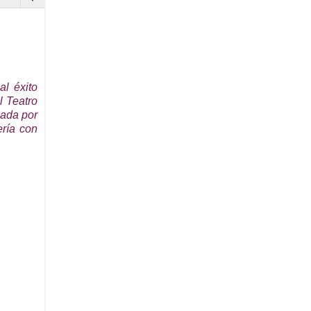
al éxito
l Teatro
zada por
ería con