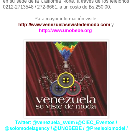
en su sede de la California Norte, a través de los teléfonos
0212-2713548 / 272-6661, a un costo de Bs.250,00.
Para mayor información visite:
http://www.venezuelasevistedemoda.com
y
http://www.unobebe.org
Twitter: @venezuela_svdm /@CIEC_Eventos /
@solomodelagency / @UNOBEBE / @Presisolomodel /