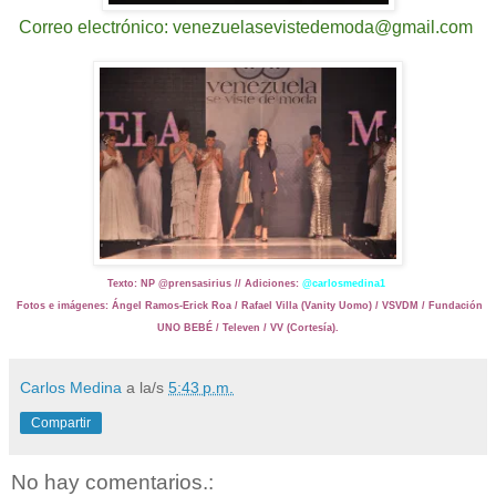
Correo electrónico: venezuelasevistedemoda@gmail.com
Texto: NP @prensasirius /
/ Adiciones:
@carlosmedina
1
Fotos e imágenes: Ángel Ramos-Erick Roa / Rafael Villa (Vanity Uomo) / VSVDM / Fundación
UNO BEBÉ / Televen / VV (Cortesía).
Carlos Medina
a la/s
5:43 p.m.
Compartir
No hay comentarios.: