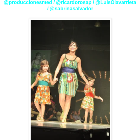
@produccionesmed / @ricardorosap / @LuisOlavarrieta
/ @sabrinasalvador