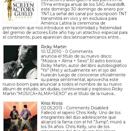
17ma entrega anual de los SAG Awards®,
este domingo 30 domingo de enero por
TNT.La señal del canal por suscripción TNT
transmitirá en vivo y en exclusiva para
América Latina la ceremonia de
premiación que nos introduce en la intimidad y fraternidad
del gremio de actores.Este año hay un atractivo especial para
el continente, pues aparecen dos latinoamericanos entre…
Ricky Martin
10.12.2010 - 0 Comments
anuncia el título de su nuevo disco:
“Música + Alma + Sexo”.El astro boricua
Ricky Martin, autor del libro autobiográfico
"Yo" (Me) y actualmente en el ojo del
huracán luego de conocerse oficialmente
su pareja sentimental, aprovecha este
nuevo boom para anunciar a todos el nombre de su nuevo
álbum de estudio, sin dudas, controversial y explosivo.Ricky
Martin.“MÚSICA+ALMA+SEXO” es el título de la nueva…
Kriss Kross
02.05.2013 - Comments Disabled
Falleció el rapero Chris Kelly. Uno de los
integrantes del dúo adolescente que
alcanzó la fama con el hit "Jump", murió a
los 34 años. Chris Kelly, uno de los