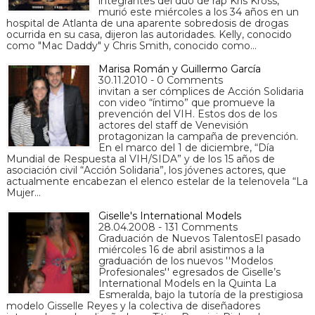
integrantes del dúo de rap Kris Kross,
murió este miércoles a los 34 años en un
hospital de Atlanta de una aparente sobredosis de drogas
ocurrida en su casa, dijeron las autoridades. Kelly, conocido
como "Mac Daddy" y Chris Smith, conocido como…
Marisa Román y Guillermo García
30.11.2010 - 0 Comments
invitan a ser cómplices de Acción Solidaria
con video “íntimo” que promueve la
prevención del VIH. Estos dos de los
actores del staff de Venevisión
protagonizan la campaña de prevención.
En el marco del 1 de diciembre, “Día
Mundial de Respuesta al VIH/SIDA” y de los 15 años de
asociación civil “Acción Solidaria”, los jóvenes actores, que
actualmente encabezan el elenco estelar de la telenovela “La
Mujer…
Giselle's International Models
28.04.2008 - 131 Comments
Graduación de Nuevos TalentosEl pasado
miércoles 16 de abril asistimos a la
graduación de los nuevos ''Modelos
Profesionales'' egresados de Giselle’s
International Models en la Quinta La
Esmeralda, bajo la tutoría de la prestigiosa
modelo Gisselle Reyes y la colectiva de diseñadores