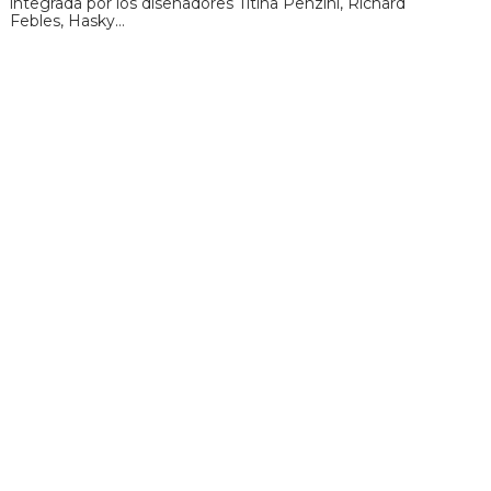
integrada por los diseñadores Titina Penzini, Richard
Febles, Hasky…