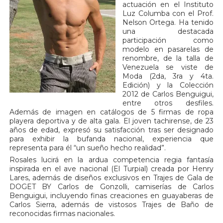
actuación en el Instituto
Luz Columba con el Prof.
Nelson Ortega. Ha tenido
una destacada
participación como
modelo en pasarelas de
renombre, de la talla de
Venezuela se viste de
Moda (2da, 3ra y 4ta.
Edición) y la Colección
2012 de Carlos Benguigui,
entre otros desfiles.
Además de imagen en catálogos de 5 firmas de ropa
playera deportiva y de alta gala. El joven tachirense, de 23
años de edad, expresó su satisfacción tras ser designado
para exhibir la bufanda nacional, experiencia que
representa para él “un sueño hecho realidad”.
Rosales lucirá en la ardua competencia regia fantasía
inspirada en el ave nacional (El Turpial) creada por Henry
Lares, además de diseños exclusivos en Trajes de Gala de
DOGET BY Carlos de Gonzolli, camiserías de Carlos
Benguigui, incluyendo finas creaciones en guayaberas de
Carlos Sierra, además de vistosos Trajes de Baño de
reconocidas firmas nacionales.