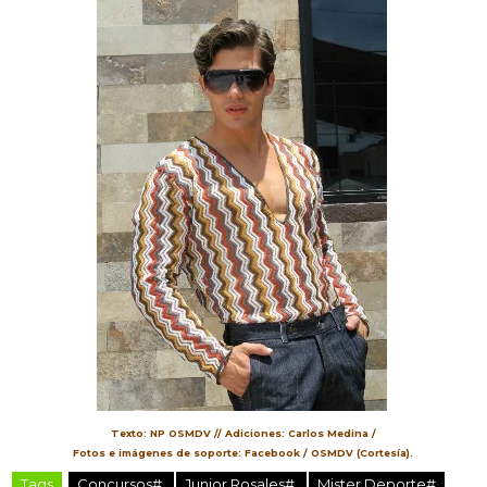
Texto: NP OSMDV // Adiciones: Carlos Medina /
Fotos e imágenes de soporte: Facebook / OSMDV (Cortesía).
Tags
Concursos#
Junior Rosales#
Mister Deporte#