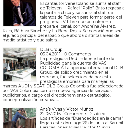
El cantautor venezolano se suma al staff
de Televen. Rafael “Pollo” Brito regresa a
la pantalla chica y se suma al staff de
talentos de Televen para formar parte del
programa TV Libre que actualmente
prepara el canal, con Andreìna Álvarez,
Kiara, Bàrbara Sànchez y La Beba Rojas. Se conoció que será
el jurado principal del espacio que aborda distintas áreas del
medio artístico y que saldrá…
DLB Group
05.04.2011 - 0 Comments
La prestigiosa Red Independiente de
Publicidad gana la cuenta de VAS
COLOMBIA.La agencia internacional DLB
Group, de sólido crecimiento en el
mercado, fue seleccionada por esta
prestigiosa empresa para manejar las
marcas AUDI y SEAT. DLB Group Colombia fue seleccionada
por VAS Colombia como su nueva agencia de servicios
publicitarios, a cargo del direccionamiento estratégico,
conceptualización creativa,…
Anaís Vivas y Víctor Muñoz
22.06.2016 - Comments Disabled
Los artífices de “Duendecillos en la cama”
llegan este domingo 26 de junio al Sambil
Caracas. Anaís Vivas y Víctor Muñoz