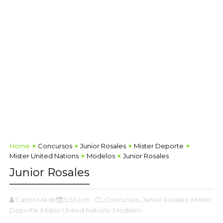
Home
Concursos
Junior Rosales
Mister Deporte
Mister United Nations
Modelos
Junior Rosales
Junior Rosales
Carlos Medina
5:53 p.m.
,Concursos
,Junior Rosales
,Mister
Deporte
,Mister United Nations
,Modelos