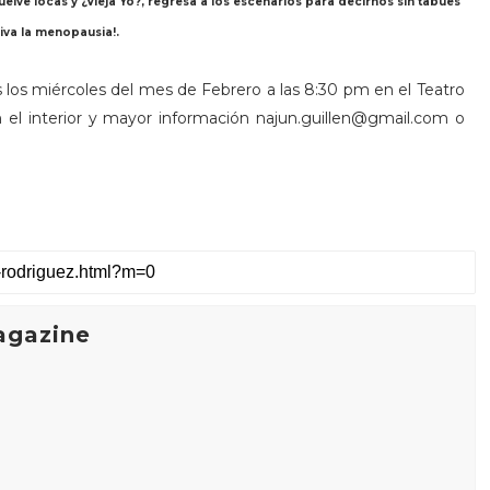
elve locas y ¿Vieja Yo?, regresa a los escenarios para decirnos sin tabúes
iva la menopausia!.
s los miércoles del mes de Febrero a las 8:30 pm en el Teatro
 el interior y mayor información najun.guillen@gmail.com o
agazine