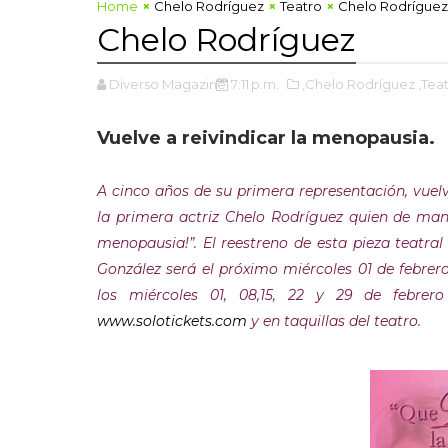
Home
Chelo Rodríguez
Teatro
Chelo Rodríguez
Chelo Rodríguez
Diverso Magazine
7:11 p.m.
,Chelo Rodríguez
,Tea
Vuelve a reivindicar la menopausia.
A cinco años de su primera representación, vuel
la primera actriz Chelo Rodríguez quien de mane
menopausia!”. El reestreno de esta pieza teatral
González será el próximo miércoles 01 de febrer
los miércoles 01, 08,15, 22 y 29 de febre
www.solotickets.com
y en taquillas del teatro.