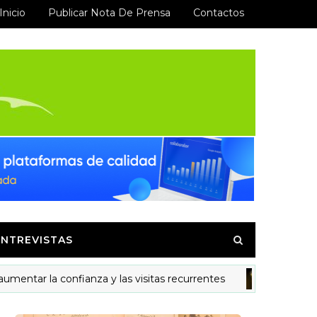
Inicio
Publicar Nota De Prensa
Contactos
ENTREVISTAS
r la confianza y las visitas recurrentes
Ysa
MODELOS