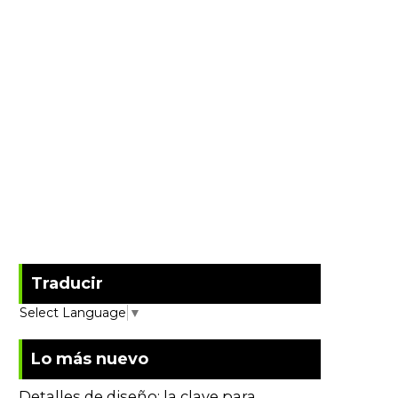
Traducir
Select Language
▼
Lo más nuevo
Detalles de diseño: la clave para