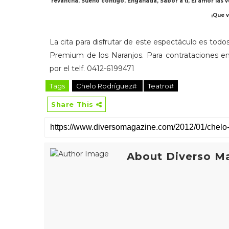
revancha, Sueño contigo, Engañada, Sabor a ti, El amor las vu
¡Que v
La cita para disfrutar de este espectáculo es todo
Premium de los Naranjos. Para contrataciones en
por el telf. 0412-6199471
Tags
Chelo Rodríguez#
Teatro#
Share This
About Diverso M