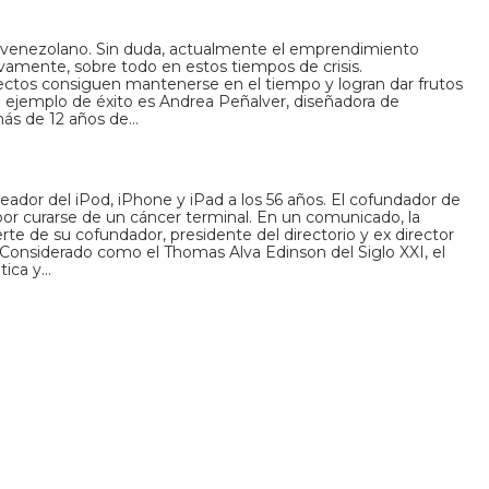
venezolano. Sin duda, actualmente el emprendimiento
ivamente, sobre todo en estos tiempos de crisis.
tos consiguen mantenerse en el tiempo y logran dar frutos
 ejemplo de éxito es Andrea Peñalver, diseñadora de
más de 12 años de…
reador del iPod, iPhone y iPad a los 56 años. El cofundador de
por curarse de un cáncer terminal. En un comunicado, la
e de su cofundador, presidente del directorio y ex director
. Considerado como el Thomas Alva Edinson del Siglo XXI, el
tica y…