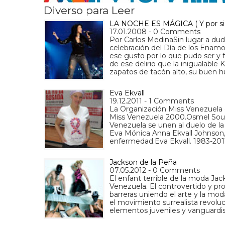
Diverso para Leer
LA NOCHE ES MÁGICA ( Y por siem
17.01.2008 - 0 Comments
Por Carlos MedinaSin lugar a dud
celebración del Día de los Enamor
ese gusto por lo que pudo ser y 
de ese delirio que la inigualable
zapatos de tacón alto, su buen 
Eva Ekvall
19.12.2011 - 1 Comments
La Organización Miss Venezuela ex
Miss Venezuela 2000.Osmel Sous
Venezuela se unen al duelo de la 
Eva Mónica Anna Ekvall Johnson,
enfermedad.Eva Ekvall. 1983-2011
Jackson de la Peña
07.05.2012 - 0 Comments
El enfant terrible de la moda Ja
Venezuela. El controvertido y p
barreras uniendo el arte y la mo
el movimiento surrealista revoluc
elementos juveniles y vanguardi