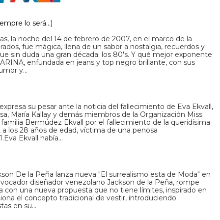
pre lo será...)
as, la noche del 14 de febrero de 2007, en el marco de la
ados, fue mágica, llena de un sabor a nostalgia, recuerdos y
fue sin duda una gran década: los 80's. Y qué mejor exponente
 KARINA, enfundada en jeans y top negro brillante, con sus
humor y…
presa su pesar ante la noticia del fallecimiento de Eva Ekvall,
a, María Kallay y demás miembros de la Organización Miss
familia Bermúdez Ekvall por el fallecimiento de la queridísima
 a los 28 años de edad, víctima de una penosa
.Eva Ekvall había…
ckson De la Peña lanza nueva "El surrealismo esta de Moda" en
rovocador diseñador venezolano Jackson de la Peña, rompe
da con una nueva propuesta que no tiene límites, inspirado en
iona el concepto tradicional de vestir, introduciendo
stas en su…