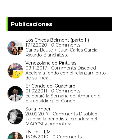
Publicaciones
Los Chicos Belmont (parte II)
17.12.2020 - 0 Comments
Carlos Baute + Juan Carlos García +
Ricardo BianchiEsta…
Venezolana de Pinturas
09.11.2017 - Comments Disabled
Acelera a fondo con el relanzamiento
de su línea…
Er Conde del Guácharo
01.02.2011 - 0 Comments
celebrará la Semana del Amor en el
Eurobuilding.“Er Conde…
Sofía Imber
20.02.2017 - Comments Disabled
Falleció la periodista, creadora del
MACCSI y promotora…
TNT + FILM
16.08.2010 - 0 Comments