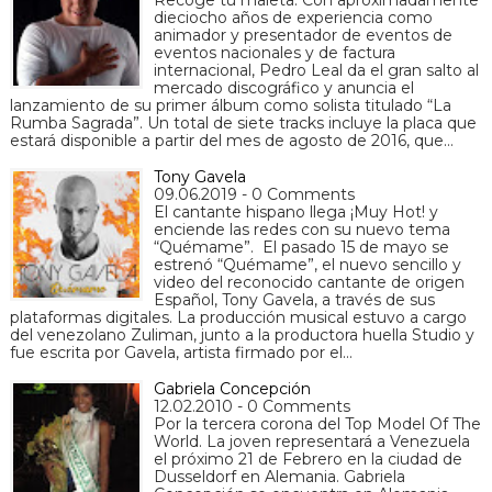
Recoge tu maleta. Con aproximadamente
dieciocho años de experiencia como
animador y presentador de eventos de
eventos nacionales y de factura
internacional, Pedro Leal da el gran salto al
mercado discográfico y anuncia el
lanzamiento de su primer álbum como solista titulado “La
Rumba Sagrada”. Un total de siete tracks incluye la placa que
estará disponible a partir del mes de agosto de 2016, que…
Tony Gavela
09.06.2019 - 0 Comments
El cantante hispano llega ¡Muy Hot! y
enciende las redes con su nuevo tema
“Quémame”. El pasado 15 de mayo se
estrenó “Quémame”, el nuevo sencillo y
video del reconocido cantante de origen
Español, Tony Gavela, a través de sus
plataformas digitales. La producción musical estuvo a cargo
del venezolano Zuliman, junto a la productora huella Studio y
fue escrita por Gavela, artista firmado por el…
Gabriela Concepción
12.02.2010 - 0 Comments
Por la tercera corona del Top Model Of The
World. La joven representará a Venezuela
el próximo 21 de Febrero en la ciudad de
Dusseldorf en Alemania. Gabriela