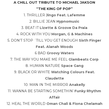
A CHILL OUT TRIBUTE TO MICHAEL JAKSON
“THE KING OF POP”
1. THRILLER
Jingo Feat. Lafemme
2. BILLIE JEAN
Hypnomusic
3. BEAT IT
Lizette & Groove Da Praia
4. ROCK WITH YOU
Morgan, G & Machines
5. DON’T STOP ´TILL YOU GET ENOUGH
Sixth Finger
Feat. Alanah Woods
6 BAD
Groovy Waters
7. THE WAY YOU MAKE ME FEEL
Glambeats Corp
8. HUMAN NATURE
Space Gang
9. BLACK OR WHITE
Watching Colours Feat.
Claudette
10. MAN IN THE MIRROR
Anakelly
11. WANNA BE STARTING SOMETHIN’
Funky Rhythm
Affair
12. HEAL THE WORLD
Oman Chali & Fiona Chelamah