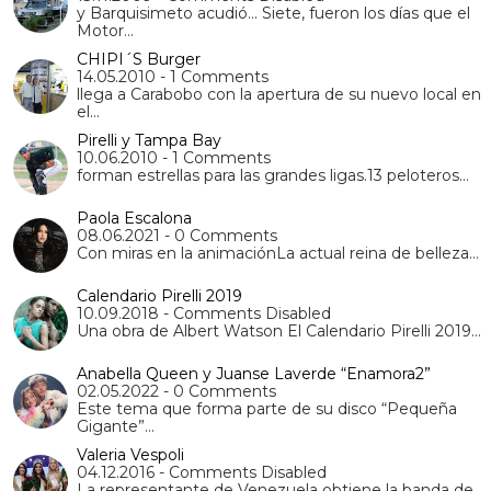
y Barquisimeto acudió… Siete, fueron los días que el
Motor…
CHIPI´S Burger
14.05.2010 - 1 Comments
llega a Carabobo con la apertura de su nuevo local en
el…
Pirelli y Tampa Bay
10.06.2010 - 1 Comments
forman estrellas para las grandes ligas.13 peloteros…
Paola Escalona
08.06.2021 - 0 Comments
Con miras en la animaciónLa actual reina de belleza…
Calendario Pirelli 2019
10.09.2018 - Comments Disabled
Una obra de Albert Watson El Calendario Pirelli 2019…
Anabella Queen y Juanse Laverde “Enamora2”
02.05.2022 - 0 Comments
Este tema que forma parte de su disco “Pequeña
Gigante”…
Valeria Vespoli
04.12.2016 - Comments Disabled
La representante de Venezuela obtiene la banda de