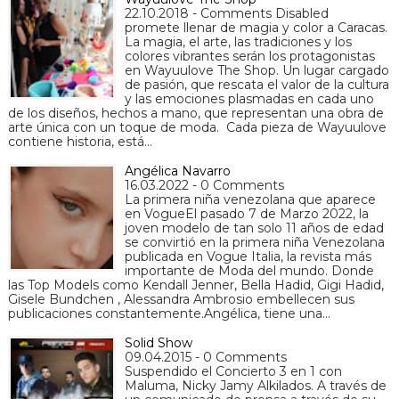
22.10.2018 - Comments Disabled
promete llenar de magia y color a Caracas.
La magia, el arte, las tradiciones y los
colores vibrantes serán los protagonistas
en Wayuulove The Shop. Un lugar cargado
de pasión, que rescata el valor de la cultura
y las emociones plasmadas en cada uno
de los diseños, hechos a mano, que representan una obra de
arte única con un toque de moda. Cada pieza de Wayuulove
contiene historia, está…
Angélica Navarro
16.03.2022 - 0 Comments
La primera niña venezolana que aparece
en VogueEl pasado 7 de Marzo 2022, la
joven modelo de tan solo 11 años de edad
se convirtió en la primera niña Venezolana
publicada en Vogue Italia, la revista más
importante de Moda del mundo. Donde
las Top Models como Kendall Jenner, Bella Hadid, Gigi Hadid,
Gisele Bundchen , Alessandra Ambrosio embellecen sus
publicaciones constantemente.Angélica, tiene una…
Solid Show
09.04.2015 - 0 Comments
Suspendido el Concierto 3 en 1 con
Maluma, Nicky Jamy Alkilados. A través de