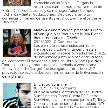
conocido como Jesús La Elegancia
retoma su carrera musical de la mano de
Entre Dos Producciones y su mánager Adrián Campos
(Ochenta y Siete Producciones). Dedicado al ámbito
comercial y manejo de talentos artísticos, entre ellos Djane
Babilonia…
Marcy Alejandra Rangel presenta su libro
Al Son Que Nos Toquen en la 8va Bienal
Iberoamericana de Diseño
09.11.2022 - 0 Comments
Los ejemplares, diseñados por Yonel
Hernández y Eddymir Briceño, estarán
expuestos en Matadero, Madrid del 21 al 25
de noviembre junto a lo mejor del diseño
del continenteEl novedoso diseño del libro Al Son Que Nos
Toquen, escrito y producido por la periodista venezolana
Marcy Alejandra Rangel, fue escogido dentro de los 317
proyectos seleccionados para formar parte de la 8va edición
de la Bienal…
Dj Electro Sunshine
18.10.2010 - 3 Comments
Vuelve la Vibra Electrónica de DJ Electro
SunShine con Tonny Guerra.DJ Electro
Sunshine, lanza al mercado junto a Dj Tony
Guerra su mas reciente disco titulado DAY
AND NIGTH y WORLD OF FANTASIES,