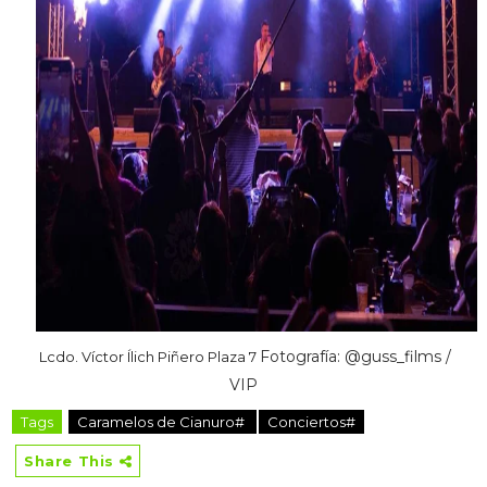
Fotografía: @guss_films /
Lcdo. Víctor Ílich Piñero Plaza 7
VIP
Tags
Caramelos de Cianuro#
Conciertos#
Share This