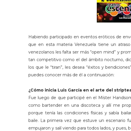
Habiendo participado en eventos eróticos de enve
que en esta materia Venezuela tiene un atraso 
venezolanos les falta ser más “open mind” y pro
tan competitivo como el del ámbito nocturno, dice
los que le “tiran”, les desea “éxitos y bendicion
puedes conocer más de él a continuación:
¿Cómo inicia Luis García en el arte del stript
Fue luego de que participé en el Míster Handso
como bartender en una discoteca y allí me propu
porque tenía las condiciones físicas y sabía bail
baile. La primera vez que estuve un escenario fue 
empujaron y salí viendo para todos lados, y pues, b