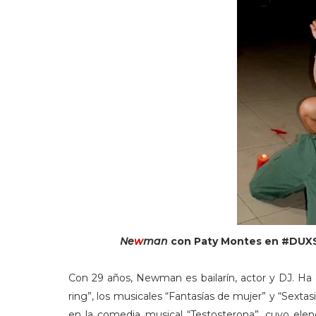
Ne
w
man
con Paty Montes en #DUXS
Con 29 años, Newman es bailarín, actor y DJ. Ha
ring”, los musicales “Fantasías de mujer” y “Sextas
en la comedia musical “Testosterona”, cuyo elen