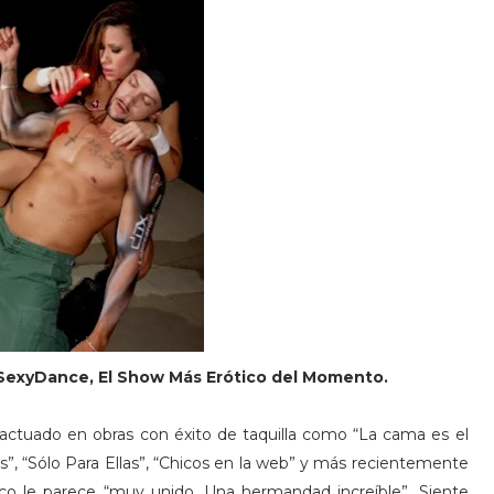
exyDance, El Show Más Erótico del Momento.
 actuado en obras con éxito de taquilla como “La cama es el
is”, “Sólo Para Ellas”, “Chicos en la web” y más recientemente
co le parece “muy unido. Una hermandad increíble”. Siente