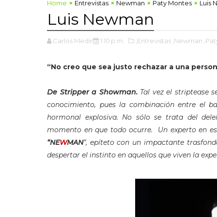
Home
Entrevistas
Newman
Paty Montes
Luis
Luis Newman
Carlos Medina
1:10 p.m.
,Entrevistas
,Newman
,Pa
“No creo que sea justo rechazar a una person
De Stripper a Showman.
Tal vez el striptease
conocimiento, pues la combinación entre el b
hormonal explosiva. No sólo se trata del delei
momento en que todo ocurre. Un experto en e
“NE
W
MAN
”, epíteto con un impactante trasfon
despertar el instinto en aquellos que viven la exp