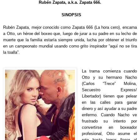
Rubén Zapata,
a.k.a. Zapat
a 666.
SINOPSIS
Rubén Zapata, mejor conocido como Zapata 666 (La hora cero), encarna
a Otto, un héroe del boxeo que, luego de jurar a su padre en su lecho de
muerte que la familia estaría siempre unida, lucha por obtener el triunfo
en un campeonato mundial usando como grito inspirador “aquí no se tira
la toalla”.
La trama comienza cuando
Otto y su hermano Nacho
(Carlos “Trece” Molina,
Secuestro Express/
Libertador) tienen que pelear
en las calles para ganar
dinero y así ayudar a su padre
enfermo. Cuando Nacho ve
frustrado su intento por
convertirse en boxeador
profesional, Otto asume el
reto hasta lograr llegar al