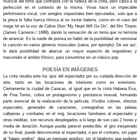
musical del filme que contrasta con la rudeza de la cinta, pero calza a la
perfección en el contexto de la misma. Vivas hace un impecable
performance vocal, con arreglos orquestales bien ejecutados, solo que a
la pieza le falta fuerza rítmica al no incluir batería, como en el caso del
mega hit en la voz de Celine Dion “My Heart Will Go On”, del film Titanic
(James Cameron / 1998), dando la sensación de un tema que no termina
de arrancar. En la rueda de prensa se habló de la posibilidad de versionar
la canción en varios géneros musicales (salsa, por ejemplo). De ser así,
le dará posibilidad de abarcar un mayor espectro de seguidores y
trascender el ámbito fílmico, para convertirse en un clásico pop.
POESÍA EN IMÁGENES
La cinta resalta ante los ojos del espectador por su cuidada dirección d
e
arte, tanto en las locaciones de interiores como en exteriores.
Ciertamente la ciudad de Caracas, al igual que en la cinta Habana Eva,
de Fina Torres, cobra un protagonismo y prestancia inusual, formando
parte esencial de la realización de la película. Vívidos colores, efectos
especiales, generador de caracteres, coreografías en las peleas
callejeras y combates en el ring, locaciones familiares al espectador y
otras inéditas, son recursos desplegados a lo largo de sus casi 2 horas y
media de duración. Aunqu
e pueda par
ecer predecible, el giro inesperado
de su
final,
puede desconcertar
al espectador, o por el cont
ra
rio
,
sin jugar
al "happy ending", deja un mensaje pos
itivo, sin el fatalismo que pudiese