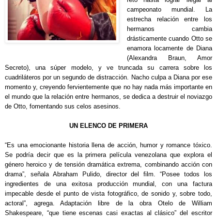
campeonato mundial. La
estrecha relación entre los
hermanos cambia
drásticamente cuando Otto se
enamora locamente de Diana
(
Alexandra
Braun
, Amor
Secreto), una súper modelo, y ve truncada su carrera sobre los
cuadriláteros por un segundo de distracción. Nacho culpa a Diana por ese
momento y, creyendo fervientemente que no hay nada más importante en
el mundo que la relación entre hermanos, se dedica a destruir el noviazgo
de Otto, fomentando sus celos asesinos.
UN ELENCO DE PRIMERA
“Es una emocionante historia llena de
acción
, humor y romance tóxico.
Se podría decir que es la primera película venezolana que explora el
género heroico y de tensión dramática extrema, combinando acción con
drama”, señala Abraham Pulido, director del film. “Posee todos los
ingredientes de una exitosa producción mundial, con una factura
impecable desde el punto de vista fotográfico, de sonido y, sobre todo,
actoral”, agrega. Adaptación libre de la obra Otelo de William
Shakespeare, “que tiene escenas casi exactas al clásico” del escritor