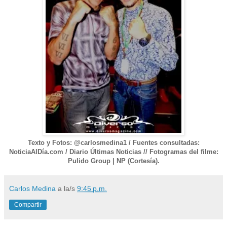
Texto y Fotos: @carlosmedina1 / Fuentes consultadas:
N
oticiaAl
Día
.com / Dia
rio
Últimas Noticias
//
Foto
gramas del filme
:
Pulido
Gro
up
| NP (C
ortesía).
Carlos Medina
a la/s
9:45 p.m.
Compartir