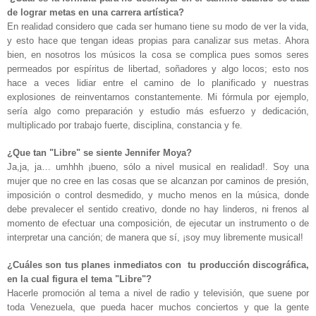
de lograr metas en una carrera artística?
En realidad considero que cada ser humano tiene su modo de ver la vida,
y esto hace que tengan ideas propias para canalizar sus metas. Ahora
bien, en nosotros los músicos la cosa se complica pues somos seres
permeados por espíritus de libertad, soñadores y algo locos; esto nos
hace a veces lidiar entre el camino de lo planificado y nuestras
explosiones de reinventarnos constantemente. Mi fórmula por ejemplo,
sería algo como preparación y estudio más esfuerzo y dedicación,
multiplicado por trabajo fuerte, disciplina, constancia y fe.
¿Que tan "Libre" se siente Jennifer Moya?
Ja,ja, ja… umhhh ¡bueno, sólo a nivel musical en realidad!. Soy una
mujer que no cree en las cosas que se alcanzan por caminos de presión,
imposición o control desmedido, y mucho menos en la música, donde
debe prevalecer el sentido creativo, donde no hay linderos, ni frenos al
momento de efectuar una composición, de ejecutar un instrumento o de
interpretar una canción; de manera que sí, ¡soy muy libremente musical!
¿Cuáles son tus planes inmediatos con tu producción discográfica,
en la cual figura el tema "Libre"?
Hacerle promoción al tema a nivel de radio y televisión, que suene por
toda Venezuela, que pueda hacer muchos conciertos y que la gente