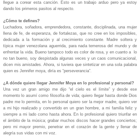
llegue a corear esta canción. Esto es un trabajo arduo pero ya estoy
dando los primeros pasitos al respecto.
¿Cómo te defines?
Luchadora, soñadora, emprendedora, constante, disciplinada, una mujer
llena de fe, de esperanza, de fortalezas, que no cree en los imposibles,
dedicada a la formación y al crecimiento constante. Madre soltera y
típica mujer venezolana aguerrida, para nada temerosa del mundo y de
enfrentar la vida. Bueno tampoco todo es color de rosa, y en cuanto a lo
no tan bueno, soy despistada algunas veces y un caos comunicacional,
dicen mis amistades. Ahora, si tuviera que sintetizar en una sola palabra
quien es Jennifer moya, diría es “perseverancia”.
¿A dónde quiere llegar Jennifer Moya en lo profesional y personal?
Una vez un gran amigo me dijo “el cielo es el límite” y desde ese
momento lo asumí como filosofía de vida; quiero llegar hasta donde Dios
padre me lo permita, en lo personal quiero ser la mejor madre, quiero ver
a mi hijo realizado y convertido en un gran hombre, a mi familia feliz y
siempre a mi lado como hasta ahora. En lo profesional quiero triunfar en
el ámbito de la música; grabar muchos discos hacer grandes conciertos;
pero mi mayor premio, penetrar en el corazón de la gente y llenar de
alegría sus vidas con mi voz.