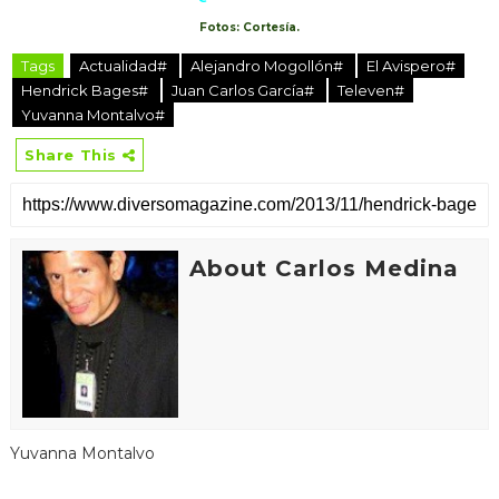
Fotos: Cortesía.
Tags
Actualidad#
Alejandro Mogollón#
El Avispero#
Hendrick Bages#
Juan Carlos García#
Televen#
Yuvanna Montalvo#
Share This
About Carlos Medina
Yuvanna Montalvo