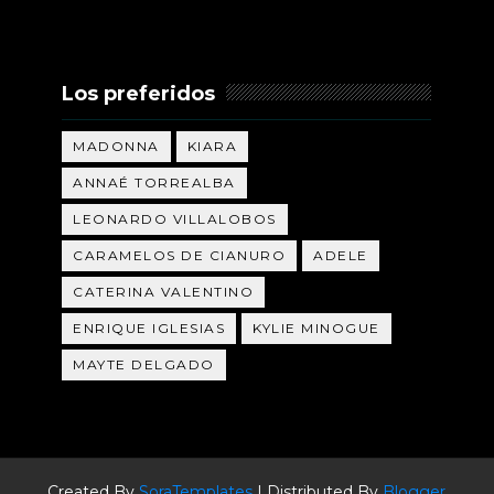
Los preferidos
MADONNA
KIARA
ANNAÉ TORREALBA
LEONARDO VILLALOBOS
CARAMELOS DE CIANURO
ADELE
CATERINA VALENTINO
ENRIQUE IGLESIAS
KYLIE MINOGUE
MAYTE DELGADO
Created By
SoraTemplates
| Distributed By
Blogger