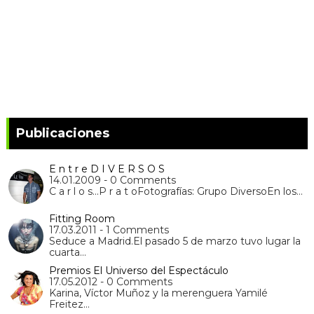
Publicaciones
E n t r e D I V E R S O S
14.01.2009 - 0 Comments
C a r l o s...P r a t oFotografías: Grupo DiversoEn los…
Fitting Room
17.03.2011 - 1 Comments
Seduce a Madrid.El pasado 5 de marzo tuvo lugar la
cuarta…
Premios El Universo del Espectáculo
17.05.2012 - 0 Comments
Karina, Víctor Muñoz y la merenguera Yamilé
Freitez…