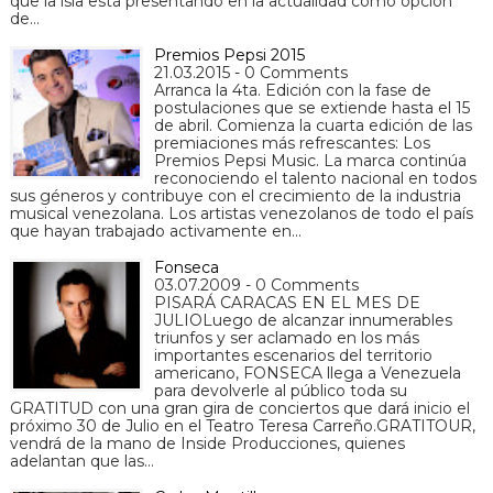
que la isla está presentando en la actualidad como opción
de…
Premios Pepsi 2015
21.03.2015 - 0 Comments
Arranca la 4ta. Edición con la fase de
postulaciones que se extiende hasta el 15
de abril. Comienza la cuarta edición de las
premiaciones más refrescantes: Los
Premios Pepsi Music. La marca continúa
reconociendo el talento nacional en todos
sus géneros y contribuye con el crecimiento de la industria
musical venezolana. Los artistas venezolanos de todo el país
que hayan trabajado activamente en…
Fonseca
03.07.2009 - 0 Comments
PISARÁ CARACAS EN EL MES DE
JULIOLuego de alcanzar innumerables
triunfos y ser aclamado en los más
importantes escenarios del territorio
americano, FONSECA llega a Venezuela
para devolverle al público toda su
GRATITUD con una gran gira de conciertos que dará inicio el
próximo 30 de Julio en el Teatro Teresa Carreño.GRATITOUR,
vendrá de la mano de Inside Producciones, quienes
adelantan que las…