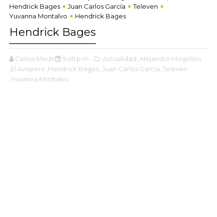
Hendrick Bages
Juan Carlos García
Televen
Yuvanna Montalvo
Hendrick Bages
Hendrick Bages
Carlos Medina
9:49 p.m.
,Actualidad
,Alejandro Mogollón
,El Avispero
,Hendrick Bages
,Juan Carlos García
,Televen
,Yuvanna Montalvo