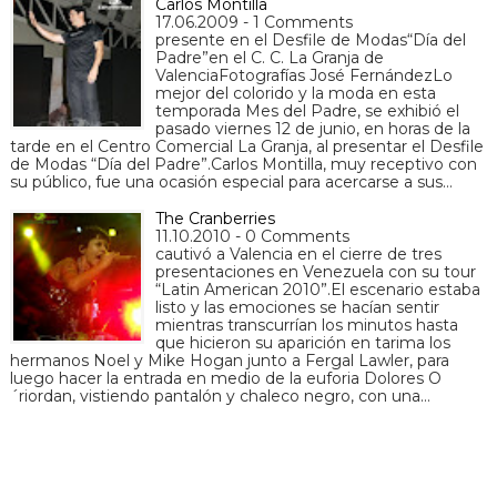
Carlos Montilla
17.06.2009 - 1 Comments
presente en el Desfile de Modas“Día del
Padre”en el C. C. La Granja de
ValenciaFotografías José FernándezLo
mejor del colorido y la moda en esta
temporada Mes del Padre, se exhibió el
pasado viernes 12 de junio, en horas de la
tarde en el Centro Comercial La Granja, al presentar el Desfile
de Modas “Día del Padre”.Carlos Montilla, muy receptivo con
su público, fue una ocasión especial para acercarse a sus…
The Cranberries
11.10.2010 - 0 Comments
cautivó a Valencia en el cierre de tres
presentaciones en Venezuela con su tour
“Latin American 2010”.El escenario estaba
listo y las emociones se hacían sentir
mientras transcurrían los minutos hasta
que hicieron su aparición en tarima los
hermanos Noel y Mike Hogan junto a Fergal Lawler, para
luego hacer la entrada en medio de la euforia Dolores O
´riordan, vistiendo pantalón y chaleco negro, con una…