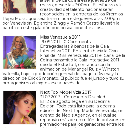
la señal de La Colina este jueves 29 de
marzo, desde las 7:00pm. El esfuerzo y la
creatividad del talento nacional serán
reconocidos en la entrega de los Premios
Pepsi Music, que será transmitida este jueves a las 7:00pm
por Venevisión. Eglantina Zingg y Ramón Castro llevarán la
batuta en este galardón que busca conectar a los…
Miss Venezuela 2011
19.09.2011 - 0 Comments
Entregadas las 9 bandas de la Gala
Interactiva 2011. En la ruta hacia la Gran
Final del Miss Venezuela 2011 el Canal de la
Colina transmitió la Gala Interactiva 2011
desde el Estudio 1, contando con la
animación de Mariángel Ruiz y Winston
Vallenilla, bajo la producción general de Joaquín Riviera y la
dirección de Erick Simonato. El público fue el jurado y tuvo su
protagonismo al expresarse a través de…
Next Top Model Vzla 2017
31.07.2017 - Comments Disabled
El 12 de agosto llega en su Décima
Edición. Todo está listo para la décima
edición del Next Top Model Venezuela, un
evento de Neo s Agency, en el cual se
repartirán más de un millón de bolívares en
premiaciones para los ganadores entre los