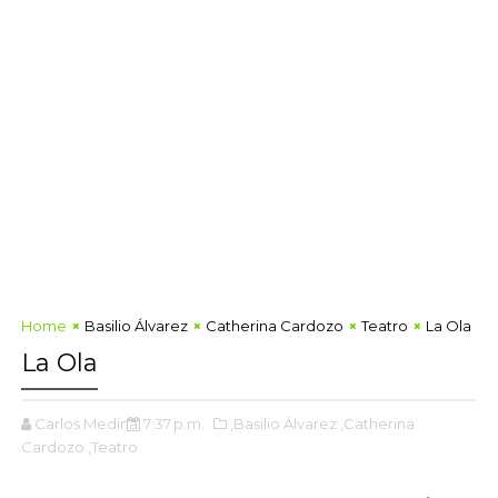
Home
Basilio Álvarez
Catherina Cardozo
Teatro
La Ola
La Ola
Carlos Medina
7:37 p.m.
,Basilio Álvarez
,Catherina
Cardozo
,Teatro