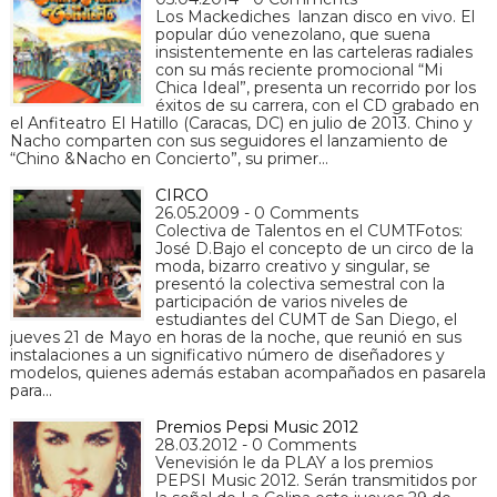
Los Mackediches lanzan disco en vivo. El
popular dúo venezolano, que suena
insistentemente en las carteleras radiales
con su más reciente promocional “Mi
Chica Ideal”, presenta un recorrido por los
éxitos de su carrera, con el CD grabado en
el Anfiteatro El Hatillo (Caracas, DC) en julio de 2013. Chino y
Nacho comparten con sus seguidores el lanzamiento de
“Chino &Nacho en Concierto”, su primer…
CIRCO
26.05.2009 - 0 Comments
Colectiva de Talentos en el CUMTFotos:
José D.Bajo el concepto de un circo de la
moda, bizarro creativo y singular, se
presentó la colectiva semestral con la
participación de varios niveles de
estudiantes del CUMT de San Diego, el
jueves 21 de Mayo en horas de la noche, que reunió en sus
instalaciones a un significativo número de diseñadores y
modelos, quienes además estaban acompañados en pasarela
para…
Premios Pepsi Music 2012
28.03.2012 - 0 Comments
Venevisión le da PLAY a los premios
PEPSI Music 2012. Serán transmitidos por