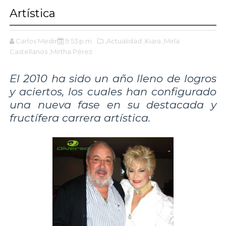
Artística
Carlos Medina
9:53 p.m.
,Actualidad
,Kiara
,Mirla
Castellanos
,Mirtha Pérez
El 2010 ha sido un año lleno de logros
y aciertos, los cuales han configurado
una nueva fase en su destacada y
fructífera carrera artística.