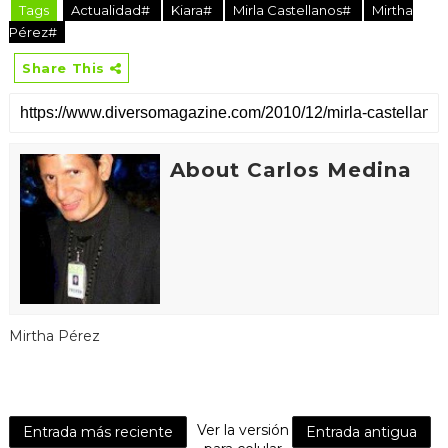
Tags
Actualidad#
Kiara#
Mirla Castellanos#
Mirtha
Pérez#
Share This
About Carlos Medina
Mirtha Pérez
Ver la versión
Entrada más reciente
Entrada antigua