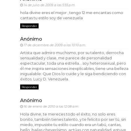
14 de julio de 2009 a las 5:55 p.m.
hola divine eres el mejor , tengo 12 me encantas como
cantas tu estilo soy de venezuela
Responder
Anónimo
17 de diciembre de 2009 a las 10:10 a.m.
Artista que admiro muchismo, por su talento, derrocha
sensualidad y clase, me parece de personalidad
espectacular, toda una estrella... soy heterosexual, pero
él me inspira sensaciones inexplicables, tiene una belleza
inigualable. Que Dios lo cuide y le siga bendiciendo con
éxitos. Lucy D. Venezuela.
Responder
Anónimo
16 de enero de 2010 a las 12:08 a.m.
Hola divine, te mereces todo el éxito, no solo eres
bonito, también tienes talento, y te felicito por ser tú, sin
miedo, impusiste tu estilo cuando era un tabú, cantas,
bello, bailas cheverísimo, actúas con naturalidad, estuve