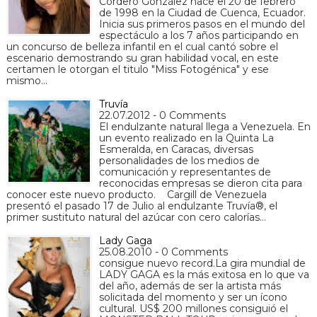
Cordero González nace el 20 de febrero
de 1998 en la Ciudad de Cuenca, Ecuador.
Inicia sus primeros pasos en el mundo del
espectáculo a los 7 años participando en
un concurso de belleza infantil en el cual cantó sobre el
escenario demostrando su gran habilidad vocal, en este
certamen le otorgan el titulo "Miss Fotogénica" y ese
mismo…
Truvía
22.07.2012 - 0 Comments
El endulzante natural llega a Venezuela. En
un evento realizado en la Quinta La
Esmeralda, en Caracas, diversas
personalidades de los medios de
comunicación y representantes de
reconocidas empresas se dieron cita para
conocer este nuevo producto. Cargill de Venezuela
presentó el pasado 17 de Julio al endulzante Truvía®, el
primer sustituto natural del azúcar con cero calorías…
Lady Gaga
25.08.2010 - 0 Comments
consigue nuevo record.La gira mundial de
LADY GAGA es la más exitosa en lo que va
del año, además de ser la artista más
solicitada del momento y ser un ícono
cultural. US$ 200 millones consiguió el