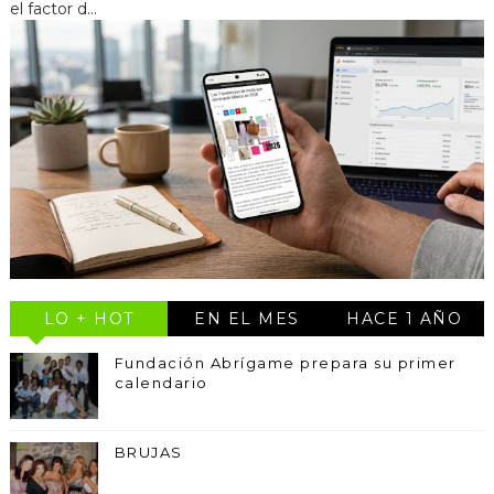
el factor d...
LO + HOT
EN EL MES
HACE 1 AÑO
Fundación Abrígame prepara su primer
calendario
BRUJAS