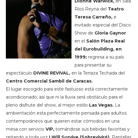
Dionne Warwick,
en Sala
Ríos Reyna del
Teatro
Teresa Carreño,
e
invitado especial del Disco
Show de
Gloria Gaynor
en el
Salón Plaza Real
del Eurobuilding, en
1999;
regresa a su país
para presentar su
espectáculo
DIVINE REVIVAL,
en la Terraza Techada del
Centro Comercial Sambil de Caracas.
El lugar escogido para este fastuoso está correctamente
acondicionado, así que ni la lluvia será obstáculo para el
pleno disfrute del show, al mejor estilo
Las Vegas.
La
ambientación esta perfectamente pensada para adultos
contemporáneos que quieren estar cómodos en una
mesa con servicio
VIP,
tomándose sus bebidas favoritas y
gritando a toda voz
I Will Survive (Sobreviviré).
Pantallas,