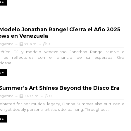
 »
 Modelo Jonathan Rangel Cierra el Año 2025
ows en Venezuela
agazine
8:11 a.m.
0
acético DJ y modelo venezolano Jonathan Rangel vuelve a
 los reflectores con el anuncio de su esperada Gira
icana...
 »
Summer’s Art Shines Beyond the Disco Era
agazine
9:49 a.m.
0
ebrated for her musical legacy, Donna Summer also nurtured a
n yet deeply personal artistic side: painting. Throughout ...
 »