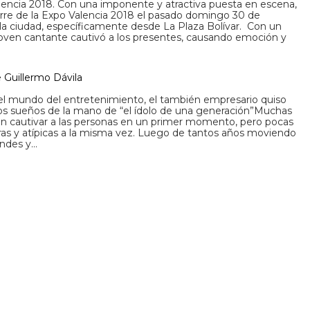
Valencia 2018. Con una imponente y atractiva puesta en escena,
ierre de la Expo Valencia 2018 el pasado domingo 30 de
e la ciudad, específicamente desde La Plaza Bolívar. Con un
a joven cantante cautivó a los presentes, causando emoción y
 Guillermo Dávila
del mundo del entretenimiento, el también empresario quiso
s sueños de la mano de “el ídolo de una generación”Muchas
gran cautivar a las personas en un primer momento, pero pocas
as y atípicas a la misma vez. Luego de tantos años moviendo
andes y…