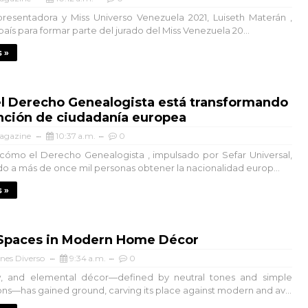
 presentadora y Miss Universo Venezuela 2021, Luiseth Materán ,
país para formar parte del jurado del Miss Venezuela 20...
 »
l Derecho Genealogista está transformando
nción de ciudadanía europea
agazine
10:37 a.m.
0
ómo el Derecho Genealogista , impulsado por Sefar Universal,
do a más de once mil personas obtener la nacionalidad europ...
 »
 Spaces in Modern Home Décor
nes Diverso
9:34 a.m.
0
aw, and elemental décor—defined by neutral tones and simple
ns—has gained ground, carving its place against modern and av...