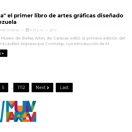
lia" el primer libro de artes gráficas diseñado
ezuela
nes Diverso
9:31 a.m.
0
l Museo de Bellas Artes de Caracas editó la primera edición del
erd Leufert, impreso por Cromotip, con introducción de M...
 »
5
...
1112
Next
Last