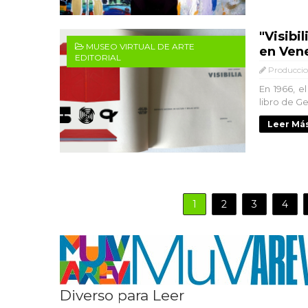
"Visibi
MUSEO VIRTUAL DE ARTE
en Ven
EDITORIAL
Produccio
En 1966, e
libro de G
Leer Más
1
2
3
4
Diverso para Leer