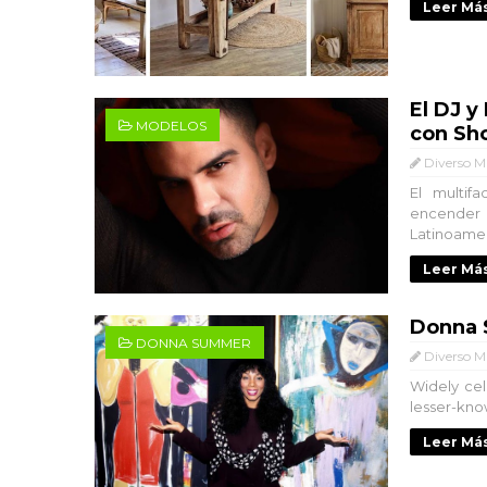
Leer Más
El DJ y
MODELOS
con Sh
Diverso M
El multif
encender
Latinoamer
Leer Más
Donna 
DONNA SUMMER
Diverso M
Widely cel
lesser-know
Leer Más