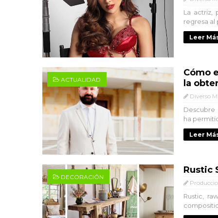
La actriz,
regresa al 
Leer Más
Cómo e
ACTUALIDAD
la obte
Diverso M
Descubre c
ha permiti
Leer Más
Rustic
DECORACIÓN
Produccio
Rustic, r
compositio