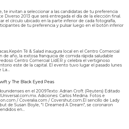
 te invitan a seleccionar a las candidatas de tu preferencia
te Diverso 2013 que será entregada el día de la elección final.
 el círculo ubicado en la parte inferior de cada fotografía,
ticipantes de tu preferencia y pulsar luego en el botón inferior
acas.Kepén Té & Salad inaugura local en el Centro Comercial
 de año, la exitosa franquicia de comida rápida saludable
vedoso Centro Comercial LídER y celebra el vertiginoso
itorio este de la capital. El evento tuvo lugar el pasado lunes
e La…
Swift y The Black Eyed Peas
adounidenses en el 2009Texto: Adrian Croft (Reuters) Editado
lUniversal.com.mx. Adiciones: Carlos Medina. Fotos e
.com / Coveralia.com / Covershut.com.El sencillo de Lady
but de Susan Boyle, "I Dreamed A Dream", se coronaron
vendidos en…
d