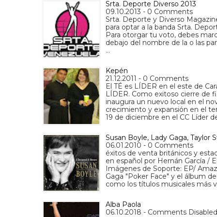
Srta. Deporte Diverso 2013
09.10.2013 - 0 Comments
Srta. Deporte y Diverso Magazine,
para optar a la banda Srta. Depor
Para otorgar tu voto, debes marcar
debajo del nombre de la o las par
…
Kepén
21.12.2011 - 0 Comments
El TÉ es LÍDER en el este de Car
LÍDER. Como exitoso cierre de fin
inaugura un nuevo local en el no
crecimiento y expansión en el terr
19 de diciembre en el CC Líder d
Susan Boyle, Lady Gaga, Taylor 
06.01.2010 - 0 Comments
éxitos de venta británicos y est
en español por Hernán García / E
Imágenes de Soporte: EP/ Amazon
Gaga "Poker Face" y el álbum de
como los títulos musicales más 
Alba Paola
06.10.2018 - Comments Disable