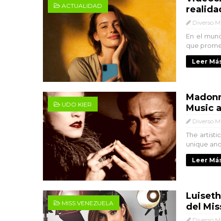
ACTUALIDAD
realida
Diverso M
En el mund
que promet
Leer Más
Madonna
UDO KIER
Music 
Diverso M
The artist
unique and 
Leer Más
Luiseth
MISS VENEZUELA
del Mis
Diverso M