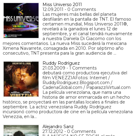
Miss Universo 2011
12.09.2011 - 0 Comments
Las mujeres más bellas del planeta
desfilarán en la pantalla de TNT. El famoso
certamen mundial, Miss Universo 2011®,
revelará a la ganadora el lunes 12 de
septiembre, y el canal tendrá nuevamente
a nuestra Daniela Di Giacomo con los
mejores comentarios. La nueva Miss sucederá la mexicana
Ximena Navarrete, consagrada en 2010. Por séptimo año
consecutivo, TNT presenta para la gran audiencia de …
Ruddy Rodríguez
21.03.2009 - 1 Comments
debutará como productora ejecutiva del
film VENEZZIAFotos: Internet /
RuddyRodríguez.Blogspot.com /
CadenaGlobal.com / PaparazziVirtual.com
La película venezolana, que narra una
historia de amor enmarcada en un hecho
histórico, se proyectará en las pantallas locales a finales de
septiembre. La actriz venezolana Ruddy Rodríguez
incursionó como productora de cine en la película venezolana
Venezzia, en la…
Alejandro Sanz
27.12.2012 - 0 Comments