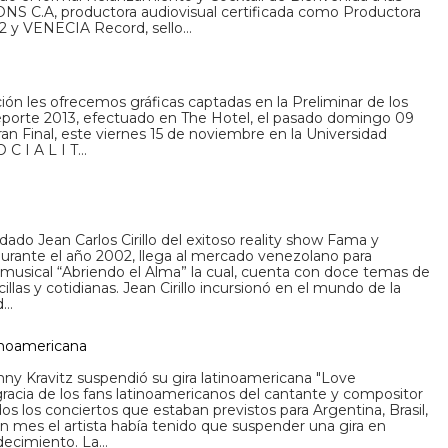
C.A, productora audiovisual certificada como Productora
2 y VENECIA Record, sello…
ación les ofrecemos gráficas captadas en la Preliminar de los
porte 2013, efectuado en The Hotel, el pasado domingo 09
an Final, este viernes 15 de noviembre en la Universidad
 C I A L I T…
rdado Jean Carlos Cirillo del exitoso reality show Fama y
urante el año 2002, llega al mercado venezolano para
musical “Abriendo el Alma” la cual, cuenta con doce temas de
illas y cotidianas. Jean Cirillo incursionó en el mundo de la
d…
tinoamericana
ny Kravitz suspendió su gira latinoamericana "Love
racia de los fans latinoamericanos del cantante y compositor
s los conciertos que estaban previstos para Argentina, Brasil,
n mes el artista había tenido que suspender una gira en
decimiento. La…