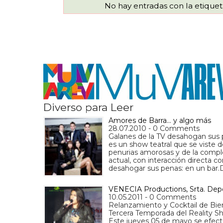
No hay entradas con la etique
Diverso para Leer
Amores de Barra… y algo más
28.07.2010 - 0 Comments
Galanes de la TV desahogan sus
es un show teatral que se viste d
penurias amorosas y de la complej
actual, con interacción directa c
desahogar sus penas: en un bar.
VENECIA Productions, Srta. Depo
10.05.2011 - 0 Comments
Relanzamiento y Cocktail de B
Tercera Temporada del Reality S
Este jueves 05 de mayo se efectu