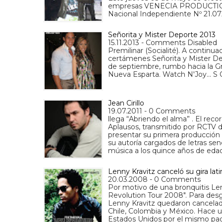
empresas VENECIA PRODUCTIONS 
Nacional Independiente Nº 21.07
Señorita y Mister Deporte 2013
15.11.2013 - Comments Disabled
Premilinar (Socialité). A continu
certámenes Señorita y Mister De
de septiembre, rumbo hacia la Gr
Nueva Esparta. Watch N'Joy... S O
Jean Cirillo
19.07.2011 - 0 Comments
llega “Abriendo el alma” . El reco
Aplausos, transmitido por RCTV d
presentar su primera producción 
su autoría cargados de letras senc
música a los quince años de eda
Lenny Kravitz canceló su gira la
20.03.2008 - 0 Comments
Por motivo de una bronquitis Len
Revolution Tour 2008". Para desg
Lenny Kravitz quedaron cancelado
Chile, Colombia y México. Hace u
Estados Unidos por el mismo pa