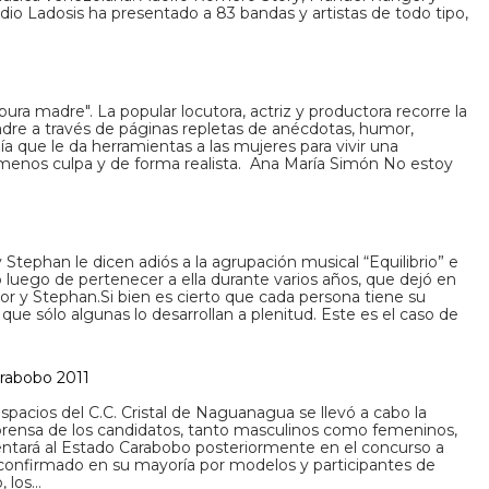
dio Ladosis ha presentado a 83 bandas y artistas de todo tipo,
pura madre". La popular locutora, actriz y productora recorre la
dre a través de páginas repletas de anécdotas, humor,
uía que le da herramientas a las mujeres para vivir una
menos culpa y de forma realista. Ana María Simón No estoy
 y Stephan le dicen adiós a la agrupación musical “Equilibrio” e
 luego de pertenecer a ella durante varios años, que dejó en
or y Stephan.Si bien es cierto que cada persona tiene su
 que sólo algunas lo desarrollan a plenitud. Este es el caso de
arabobo 2011
spacios del C.C. Cristal de Naguanagua se llevó a cabo la
a prensa de los candidatos, tanto masculinos como femeninos,
entará al Estado Carabobo posteriormente en el concurso a
 confirmado en su mayoría por modelos y participantes de
, los…