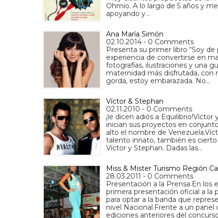
Ohmio. A lo largo de 5 años y me
apoyando y…
Ana María Simón
02.10.2014 - 0 Comments
Presenta su primer libro “Soy de 
experiencia de convertirse en ma
fotografías, ilustraciones y una g
maternidad más disfrutada, con 
gorda, estoy embarazada. No…
Víctor & Stephan
02.11.2010 - 0 Comments
¡le dicen adiós a Equilibrio!Víctor
inician sus proyectos en conjunto
alto el nombre de Venezuela.Víct
talento innato, también es cierto
Víctor y Stephan. Dadas las…
Miss & Mister Turismo Región C
28.03.2011 - 0 Comments
Presentación a la Prensa.En los e
primera presentación oficial a l
para optar a la banda que repres
nivel Nacional.Frente a un panel
ediciones anteriores del concurso